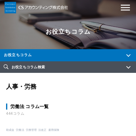
お役立ちコラム
お役立ちコラム
お役立ちコラム検索
人事・労務
労働法 コラム一覧
444コラム
助成金
労働法
労務管理
法改正
雇用保険