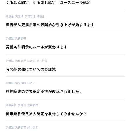
くるみん認定 えるぼし認定 ユースエール認定
助成金
労働法
労務管理
法改正
障害者法定雇用率の段階的な引き上げが始まります
労働法
労務管理
労働条件明示のルールが変わります
労働法
労務管理
法改正
給与計算
時間外労働についての再認識
労働法
労災保険
法改正
精神障害の労災認定基準が改正されました。
健康保険
労働法
労務管理
健康経営優良法人認定を取得してみませんか？
労働法
労務管理
給与計算