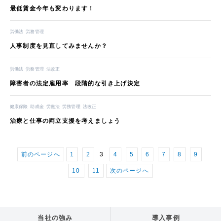
最低賃金今年も変わります！
労働法
労務管理
人事制度を見直してみませんか？
労働法
労務管理
法改正
障害者の法定雇用率 段階的な引き上げ決定
健康保険
助成金
労働法
労務管理
法改正
治療と仕事の両立支援を考えましょう
前のページへ
1
2
3
4
5
6
7
8
9
10
11
次のページへ
当社の強み
導入事例