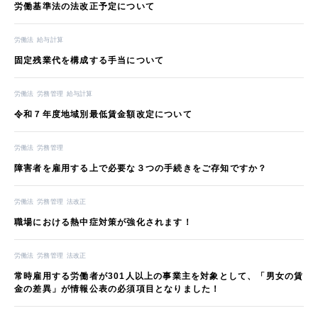
労働基準法の法改正予定について
労働法
給与計算
固定残業代を構成する手当について
労働法
労務管理
給与計算
令和７年度地域別最低賃金額改定について
労働法
労務管理
障害者を雇用する上で必要な３つの手続きをご存知ですか？
労働法
労務管理
法改正
職場における熱中症対策が強化されます！
労働法
労務管理
法改正
常時雇用する労働者が301人以上の事業主を対象として、「男女の賃
金の差異」が情報公表の必須項目となりました！