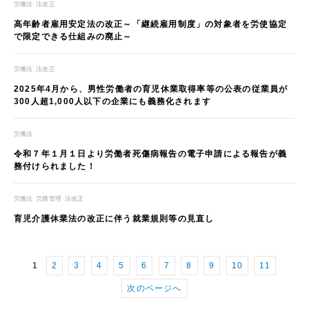
労働法
法改正
高年齢者雇用安定法の改正～「継続雇用制度」の対象者を労使協定
で限定できる仕組みの廃止～
労働法
法改正
2025年4月から、男性労働者の育児休業取得率等の公表の従業員が
300人超1,000人以下の企業にも義務化されます
労働法
令和７年１月１日より労働者死傷病報告の電子申請による報告が義
務付けられました！
労働法
労務管理
法改正
育児介護休業法の改正に伴う就業規則等の見直し
1
2
3
4
5
6
7
8
9
10
11
次のページへ