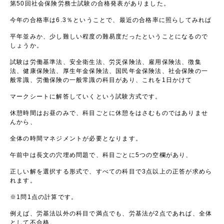
第50回社会保険労務士試験の合格発表がありました。
今年の合格率は6.3％ということで、最近の合格率に照らしてみれば
平年並みか、少し難しい程度の難易度だったということになるので
しょうか。
試験は労働基準法、安全衛生法、労災保険法、雇用保険法、徴集
法、健康保険法、厚生年金保険法、国民年金保険法、社会保険の一
般常識、労働保険の一般常識の科目があり、これを1日かけて
マークシートに解答していくという試験方式です。
休憩時間はお昼のみで、科目ごとに休憩をはさむものではありませ
んから、
全体の時間マネジメントが必要となります。
午前中は長文の穴埋め問題で、科目ごとに5つの空欄があり、
正しい解を選択する形式で、すべての科目で3点以上の正答が求めら
れます。
※1問1点の計算です。
例えば、労基法以外の科目で満点でも、労基法が2点であれば、全体
として不合格。