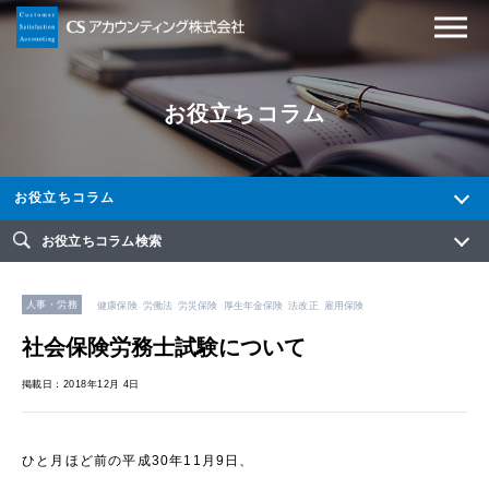
お役立ちコラム
お役立ちコラム
お役立ちコラム検索
人事・労務
健康保険
労働法
労災保険
厚生年金保険
法改正
雇用保険
社会保険労務士試験について
掲載日：2018年12月 4日
ひと月ほど前の平成30年11月9日、