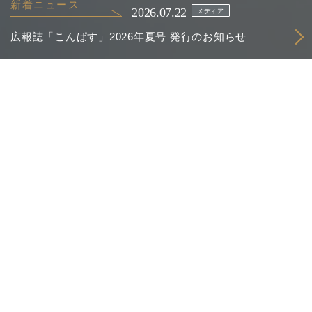
新着ニュース
2026.07.22
メディア
広報誌「こんぱす」2026年夏号 発行のお知らせ
CSアカウンティングは会計・経理・人事サービ
スの
アウトソーシングおよびコンサルティングの
会社です。
2800
上場企業を含むアウトソーシング導入企業
社
400
会計・人事クラウド導入企業
社
150
公認会計士・税理士等を含むプロフェッショナル
名