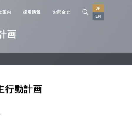
JP
社案内
採用情報
お問合せ
EN
計画
主行動計画
、