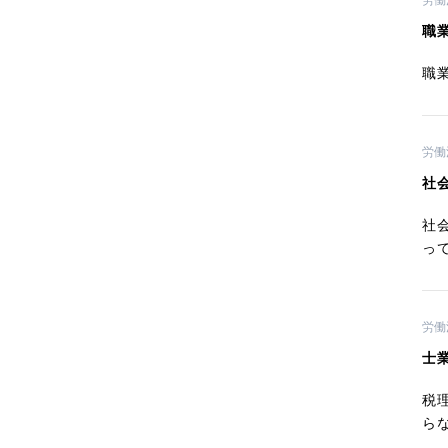
労働
職
職
労働
社
社
っ
労働
士
税
ら