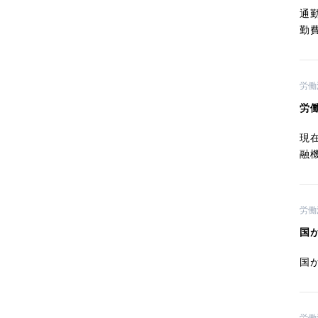
通
勤
労働
労
現
融
労働
国
国