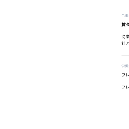
労働
賃
従
社
労働
フ
フ