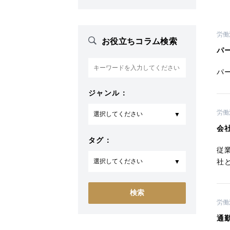
労働
お役立ちコラム検索
パ
パ
ジャンル：
労働
会
タグ：
従
社
労働
通