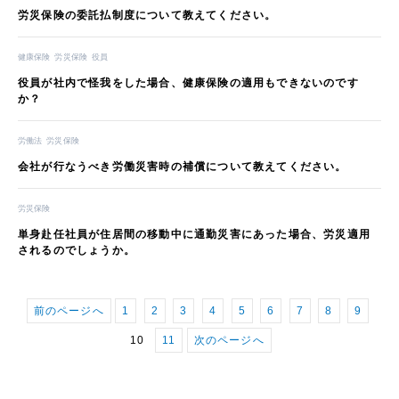
労災保険の委託払制度について教えてください。
健康保険
労災保険
役員
役員が社内で怪我をした場合、健康保険の適用もできないのです
か？
労働法
労災保険
会社が行なうべき労働災害時の補償について教えてください。
労災保険
単身赴任社員が住居間の移動中に通勤災害にあった場合、労災適用
されるのでしょうか。
前のページへ
1
2
3
4
5
6
7
8
9
10
11
次のページへ