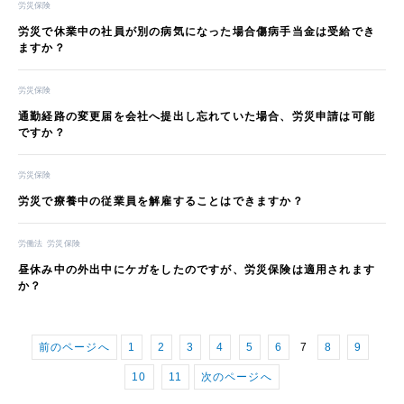
労災保険
労災で休業中の社員が別の病気になった場合傷病手当金は受給でき
ますか？
労災保険
通勤経路の変更届を会社へ提出し忘れていた場合、労災申請は可能
ですか？
労災保険
労災で療養中の従業員を解雇することはできますか？
労働法
労災保険
昼休み中の外出中にケガをしたのですが、労災保険は適用されます
か？
前のページへ
1
2
3
4
5
6
7
8
9
10
11
次のページへ