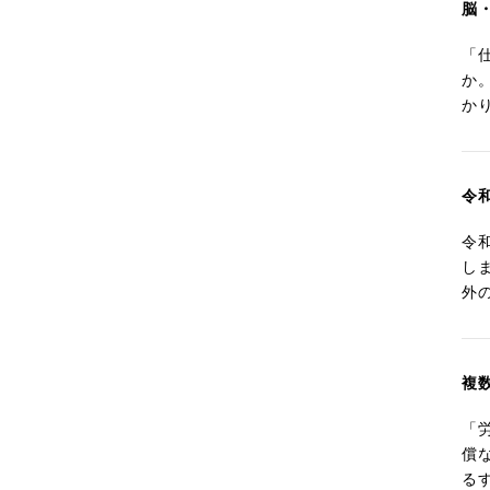
脳
「
か
か
令
令
し
外
複
「
償
る