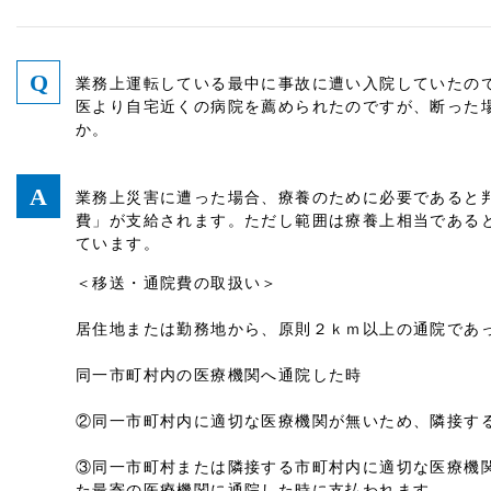
業務上運転している最中に事故に遭い入院していたの
医より自宅近くの病院を薦められたのですが、断った
か。
業務上災害に遭った場合、療養のために必要であると
費」が支給されます。ただし範囲は療養上相当である
ています。
＜移送・通院費の取扱い＞
居住地または勤務地から、原則２ｋｍ以上の通院であ
同一市町村内の医療機関へ通院した時
②同一市町村内に適切な医療機関が無いため、隣接す
③同一市町村または隣接する市町村内に適切な医療機
た最寄の医療機関に通院した時に支払われます。