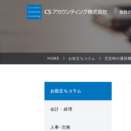
当社
HOME
お役立ちコラム
労災時の通院
お役立ちコラム
会計・経理
人事･労務