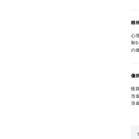
精
心
和
の
傷
怪
当
当