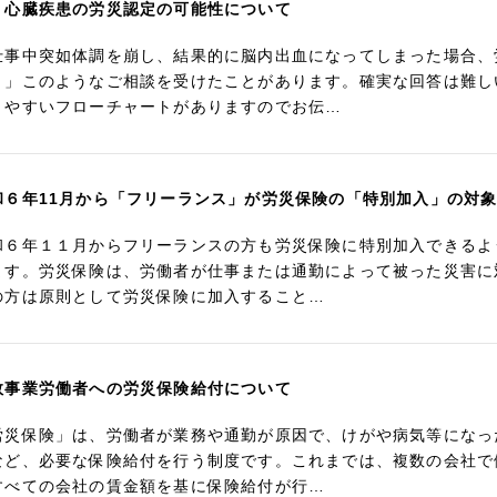
・心臓疾患の労災認定の可能性について
仕事中突如体調を崩し、結果的に脳内出血になってしまった場合、
。」このようなご相談を受けたことがあります。確実な回答は難し
りやすいフローチャートがありますのでお伝…
和６年11月から「フリーランス」が労災保険の「特別加入」の対
和６年１１月からフリーランスの方も労災保険に特別加入できるよ
ます。労災保険は、労働者が仕事または通勤によって被った災害に
の方は原則として労災保険に加入すること…
数事業労働者への労災保険給付について
労災保険」は、労働者が業務や通勤が原因で、けがや病気等になっ
など、必要な保険給付を行う制度です。これまでは、複数の会社で
すべての会社の賃金額を基に保険給付が行…