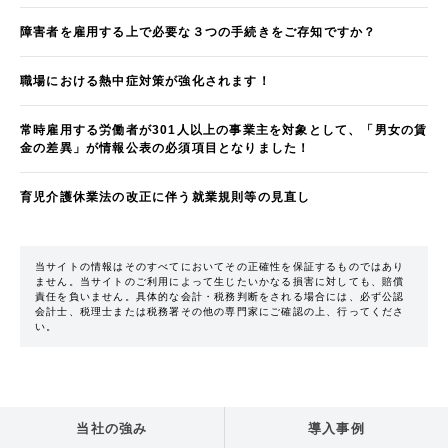
障害者を雇用する上で必要な３つの手続きをご存知ですか？
職場における熱中症対策が強化されます！
常時雇用する労働者が301人以上の事業主を対象として、「男女の賃
金の差異」が情報公表の必須項目となりました！
育児介護休業法の改正に伴う就業規則等の見直し
当サイトの情報はそのすべてにおいてその正確性を保証するものではあり
ません。当サイトのご利用によって生じたいかなる損害に対しても、賠償
責任を負いません。具体的な会計・税務判断をされる場合には、必ず公認
会計士、税理士または税務署その他の専門家にご確認の上、行ってくださ
い。
当社の強み
導入事例