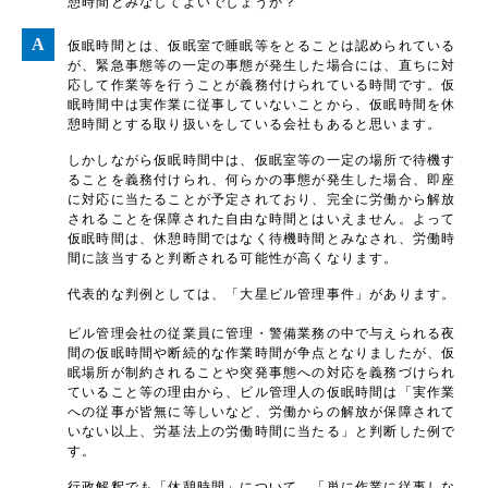
憩時間とみなしてよいでしょうか？
仮眠時間とは、仮眠室で睡眠等をとることは認められている
が、緊急事態等の一定の事態が発生した場合には、直ちに対
応して作業等を行うことが義務付けられている時間です。仮
眠時間中は実作業に従事していないことから、仮眠時間を休
憩時間とする取り扱いをしている会社もあると思います。
しかしながら仮眠時間中は、仮眠室等の一定の場所で待機す
ることを義務付けられ、何らかの事態が発生した場合、即座
に対応に当たることが予定されており、完全に労働から解放
されることを保障された自由な時間とはいえません。よって
仮眠時間は、休憩時間ではなく待機時間とみなされ、労働時
間に該当すると判断される可能性が高くなります。
代表的な判例としては、「大星ビル管理事件」があります。
ビル管理会社の従業員に管理・警備業務の中で与えられる夜
間の仮眠時間や断続的な作業時間が争点となりましたが、仮
眠場所が制約されることや突発事態への対応を義務づけられ
ていること等の理由から、ビル管理人の仮眠時間は「実作業
への従事が皆無に等しいなど、労働からの解放が保障されて
いない以上、労基法上の労働時間に当たる」と判断した例で
す。
行政解釈でも「休憩時間」について、「単に作業に従事しな