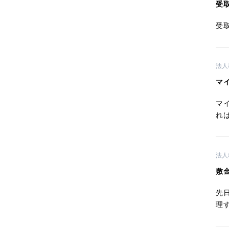
受
受
法人
マ
マ
れ
法人
敷
先
理