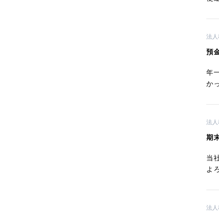
法人
預
年
か
法人
期
当
よ
法人