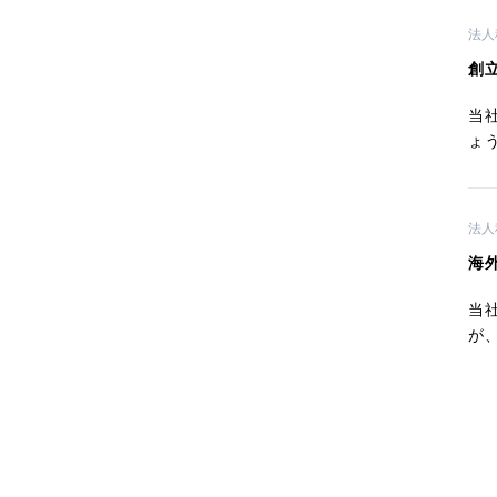
法人
創
当
ょ
法人
海
当
が