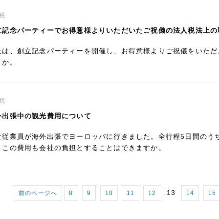
税
立記念パーティーでお得意様よりいただいたご祝儀の法人税法上の
社は、創立記念パーティーを開催し、お得意様よりご祝儀をいただ
うか。
税
外出張中の観光費用について
社従業員が海外出張でヨーロッパに行きました。全行程5日間のう
、この費用も会社の負担とすることはできますか。
13
前のページへ
8
9
10
11
12
14
15