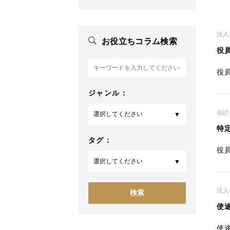
法人
お役立ちコラム検索
役
役
ジャンル：
会計
特
タグ：
役
法人
使
使