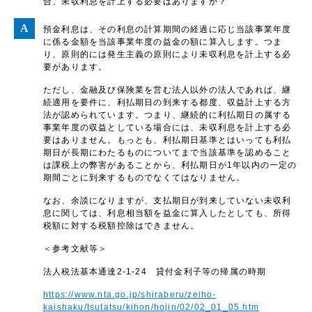
合、未収利息を計上する必要はありますか？
預金利息は、その利息の計算期間の経過に応じ当該事業年度
に係る金額を当該事業年度の益金の額に算入します。つま
り、原則的には発生主義の原則により未収利息を計上する必
要があります。
ただし、金融及び保険業を営む法人以外の法人であれば、継
続適用を要件に、利払期日の到来する都度、収益計上する方
法が認められています。つまり、継続的に利払期日の属する
事業年度の収益としている場合には、未収利息を計上する必
要はありません。もっとも、利払期日基準とはいっても利払
期日が長期にわたるものについてまで当該基準を認めること
は課税上の弊害があることから、利払期日が1年以内の一定の
期間ごとに到来するものでなくてはなりません。
なお、余談になりますが、支払期日が到来していない未収利
息に関しては、利息相当額を益金に算入したとしても、所得
税額に対する税額控除はできません。
＜参考文献等＞
法人税法基本通達2-1-24 貸付金利子等の帰属の時期
https://www.nta.go.jp/shiraberu/zeiho-
kaishaku/tsutatsu/kihon/hojin/02/02_01_05.htm