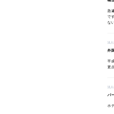
職
急
で
な
法人
外
平
更
法人
パ
ホ