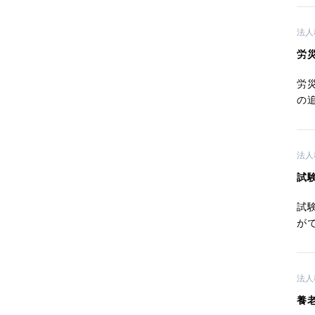
法人
労
労
の
法人
試
試
が
法人
養