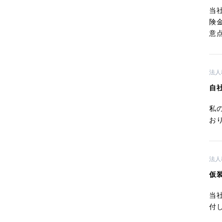
当
険
意
法人
自
私
お
法人
仮
当
付