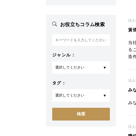
法人
お役立ちコラム検索
賃
当
る
ジャンル：
造
法人
タグ：
み
み
法人