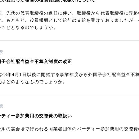
位が変わった場合の役員報酬の取扱いについて
遽、先代の代表取締役の退任に伴い、取締役から代表取締役に昇格
す。もともと、役員報酬として給与の支給を受けておりましたが、
いこととなるのでしょうか。
税
国子会社配当益金不算入制度の改正
成28年4月1日以後に開始する事業年度から外国子会社配当益金不
点はどのようなものでしょうか。
税
ーティー参加費用の交際費の取扱い
テルの宴会場で行われる同業者団体のパーティー参加費用の交際費