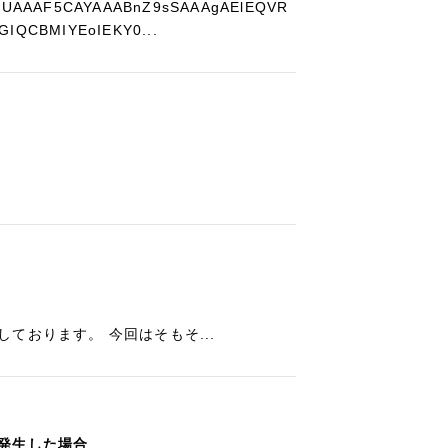
AAjUAAAF5CAYAAABnZ9sSAAAgAElEQVR
GIQCBMIYEoIEKY0...
ております。 今回はそもそ...
発生した場合