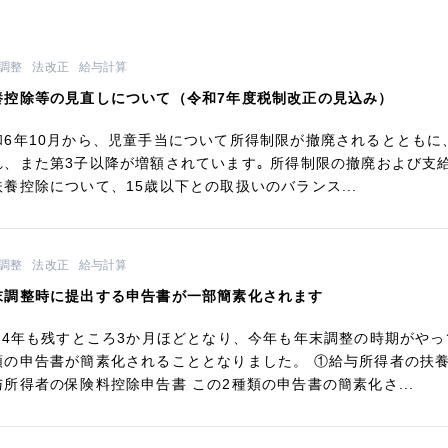
調整
法改正
給与計算
養控除等の見直しについて（令和7年度税制改正の見込み）
和6年10月から、児童手当について所得制限が撤廃されるととも
れ、また第3子以降が増額されています｡ 所得制限の撤廃および支給
扶養控除について、15歳以下との取扱いのバランス...
調整
法改正
給与計算
末調整時に提出する申告書が一部簡素化されます
024年も残すところ3か月ほどとなり、今年も年末調整の時期がやっ
類の申告書が簡素化されることとなりました。 ①給与所得者の扶養
与所得者の保険料控除申告書 この2種類の申告書の簡素化さ...