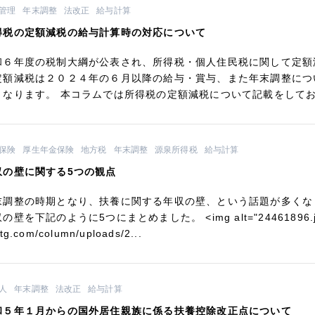
管理
年末調整
法改正
給与計算
得税の定額減税の給与計算時の対応について
和６年度の税制大綱が公表され、所得税・個人住民税に関して定額
定額減税は２０２４年の６月以降の給与・賞与、また年末調整につ
となります。 本コラムでは所得税の定額減税について記載をしております
保険
厚生年金保険
地方税
年末調整
源泉所得税
給与計算
収の壁に関する5つの観点
末調整の時期となり、扶養に関する年収の壁、という話題が多くな
の壁を下記のように5つにまとめました。 <img alt="24461896.jpg" s
tg.com/column/uploads/2...
人
年末調整
法改正
給与計算
和５年１月からの国外居住親族に係る扶養控除改正点について