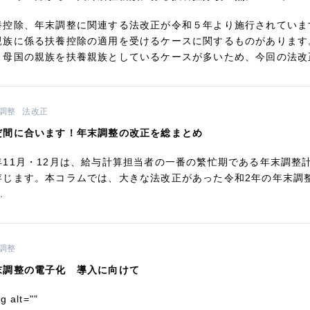
養控除、年末調整に関連する法改正が令和５年より施行されていま
親族に係る扶養控除の適用を受けるケースに関するものがあります
、母国の親族を扶養親族としているケースが多いため、今回の法改正
調整
法改正
だ間に合います！年末調整の改正を総まとめ
年11月・12月は、給与計算担当者の一番の繁忙期である年末調整
存じます。本コラムでは、大きな法改正があった令和2年の年末調
.
調整
末調整の電子化 導入に向けて
g alt=""