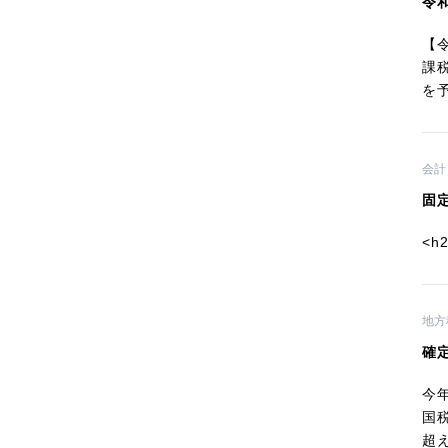
令
【
課
を予
会計
固
<h2
地方
確
今
国
超