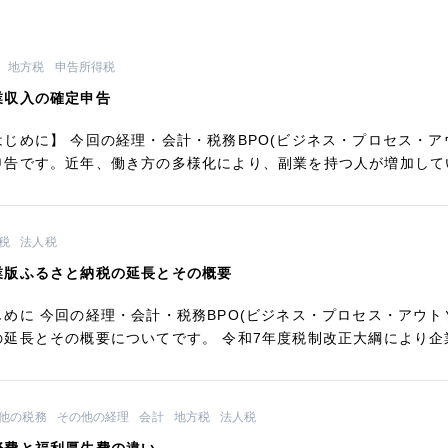
地方税
申告所得税
業収入の確定申告
はじめに】 今回の経理・会計・税務BPO(ビジネス・プロセス・
申告です。近年、働き方の多様化により、副業を持つ人が増加してい
税
法人税
業版ふるさと納税の延長とその概要
じめに 今回の経理・会計・税務BPO(ビジネス・プロセス・アウ
の延長とその概要についてです。 令和7年度税制改正大綱により企業
他の税務
その他の経理
会計
地方税
法人税