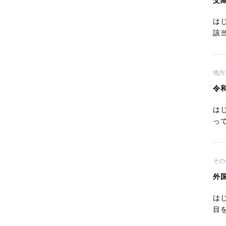
交
は
該当
地方
令
は
って
その
外
は
目