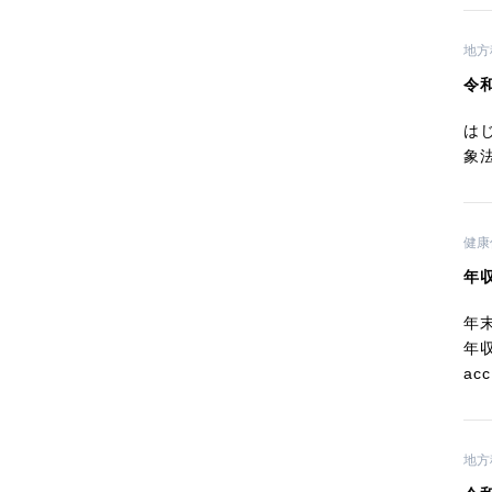
地方
令
は
象法
健康
年
年
年収
acc
地方