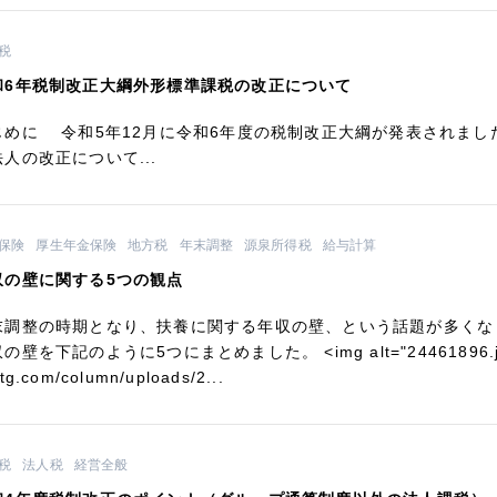
税
和6年税制改正大綱外形標準課税の改正について
じめに 令和5年12月に令和6年度の税制改正大綱が発表されまし
人の改正について...
保険
厚生年金保険
地方税
年末調整
源泉所得税
給与計算
収の壁に関する5つの観点
末調整の時期となり、扶養に関する年収の壁、という話題が多くな
の壁を下記のように5つにまとめました。 <img alt="24461896.jpg" s
tg.com/column/uploads/2...
税
法人税
経営全般