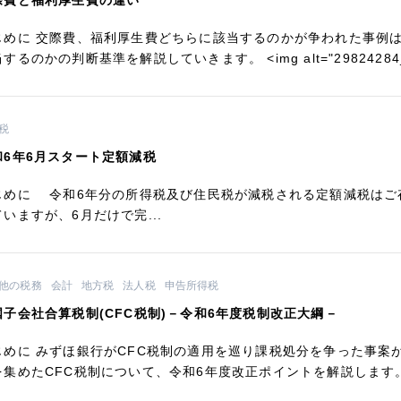
際費と福利厚生費の違い
じめに 交際費、福利厚生費どちらに該当するのかが争われた事例は
するのかの判断基準を解説していきます。 <img alt="29824284_s.
税
和6年6月スタート定額減税
じめに 令和6年分の所得税及び住民税が減税される定額減税はご
いますが、6月だけで完...
他の税務
会計
地方税
法人税
申告所得税
国子会社合算税制(CFC税制)－令和6年度税制改正大綱－
じめに みずほ銀行がCFC税制の適用を巡り課税処分を争った事案
を集めたCFC税制について、令和6年度改正ポイントを解説します。 <