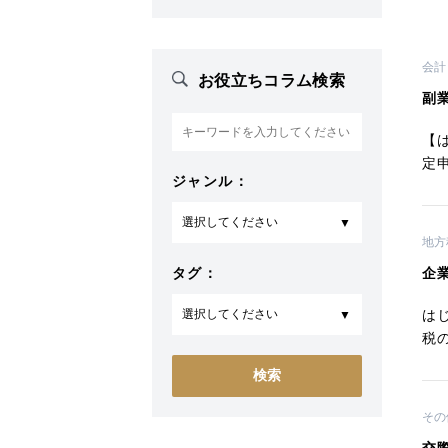
会計
お役立ちコラム検索
副
【
定
ジャンル：
地方
タグ：
企
は
税
その