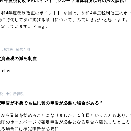
和4年度税制改正のポイント（グループ通算制度以外の法人課税）
令和4年度税制改正のポイント】 今回は、令和4年度税制改正のポ
税に特化して次に掲げる項目について、みていきたいと思います。
定しています。 <img...
地方税
経営全般
定資産税の減免制度
 clas...
税
申告所得税
定申告が不要でも住民税の申告が必要な場合がある？
年から副業を始めることになりました。１年目ということもあり、
税庁のホームページで確定申告が必要となる場合を確認したところ
える場合には確定申告が必要に...