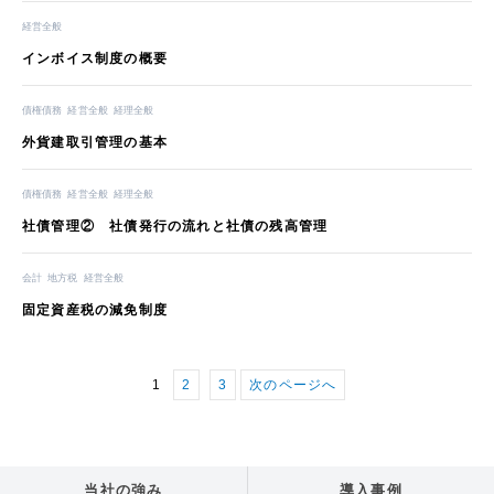
経営全般
インボイス制度の概要
債権債務
経営全般
経理全般
外貨建取引管理の基本
債権債務
経営全般
経理全般
社債管理② 社債発行の流れと社債の残高管理
会計
地方税
経営全般
固定資産税の減免制度
1
2
3
次のページへ
当社の強み
導入事例