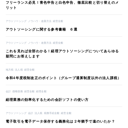
フリーランス必見！青色申告と白色申告、徹底比較と切り替えのメ
リット
アウトソーシング
ノウハウ・改善方法
経営全般
アウトソーシングに関する参考書籍 ６選
アウトソーシング
ノウハウ・改善方法
経営全般
これを見れば全部わかる！経理アウトソーシングについてあらゆる
疑問にお答えします
地方税
法人税
経営全般
令和4年度税制改正のポイント（グループ通算制度以外の法人課税）
会計
債権債務
経営全般
経理全般
経理業務の効率化するための会計ソフトの使い方
アウトソーシング
会計
法人税
税務手続全般
経営全般
電子取引を電子データ保存する義務化は２年猶予で遠のいたか？