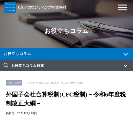
お役立ちコラム
お役立ちコラム
お役立ちコラム検索
会計・経理
その他の税務
会計
地方税
法人税
申告所得税
外国子会社合算税制(CFC税制)－令和6年度税
制改正大綱－
掲載日：2024年3月29日