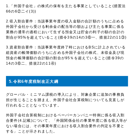
1.「外国子会社」の株式の保有を主たる事業としていること
(
措置法
66
の
6
②二イ
(3))
2.収入割合要件：当該事業年度の収入金額の合計額のうちに占める
外国子会社から受ける剰余金の配当等の額および主たる事業に係る
業務の通常の過程において生ずる預金又は貯金の利子の額の合計の
割合が
95%
を超えていること
(
措令
39
の
14
の
3
⑥一、措規
22
の
11
③
)
3.資産割合要件：当該事業年度終了時における
BS
に計上されている
総資産の帳簿価額のうちに占める外国子会社の株式、未収金及び現
預金の帳簿価額の合計額の割合が
95
％を超えていること
(
措令
39
の
14
の
3
⑥二、措規
22
の
11
④
)
5.令和6年度税制改正大綱
グローバル・ミニマム課税の導入により、対象企業に追加の事務負
担が生じることを踏まえ、外国子会社合算税制についても見直しが
行われることとなっています。
外国子会社合算税制におけるペーパーカンパニー特例に係る収入割
合要件
(
4.記載
)
について、「外国関係会社の事業年度に係る収入等が
ない場合には、その事業年度における収入割合要件の判定を不要と
する」ことが示されました。