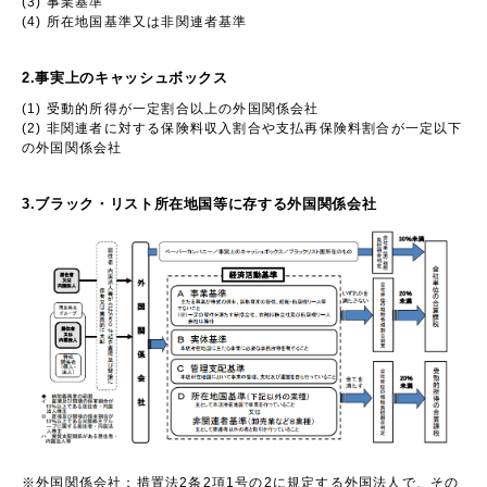
(3)
事業基準
(4)
所在地国基準又は非関連者基準
2.事実上のキャッシュボックス
(1) 受動的所得が一定割合以上の外国関係会社
(2)
非関連者に対する保険料収入割合や支払再保険料割合が一定以下
の外国関係会社
3.ブラック・リスト所在地国等に存する外国関係会社
※外国関係会社：措置法
2
条
2
項
1
号の
2
に規定する外国法人で、その