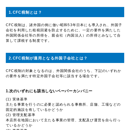
1.CFC税制とは？
CFC税制は、諸外国の例に倣い昭和
53
年日本にも導入され、外国子
会社を利用した租税回避を防止するために、一定の要件を満たした
外国関係会社等の所得を、親会社（内国法人）の所得とみなして合
算して課税する制度です。
2.CFC税制が適用となる外国子会社とは？
CFC税制の対象となるのは、外国関係会社のうち、下記のいずれか
の要件を満たす特定外国子会社等に該当する場合です。
1.次のいずれにも該当しないペーパーカンパニー
(1) 実体基準
主たる事業を行うのに必要と認められる事務所、店舗、工場などの
固定的施設を有しているかどうか
(2)
管理支配基準
本店所在地国において主たる事業の管理、支配及び運営を自ら行っ
ているかどうか