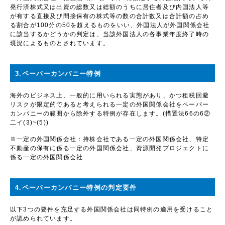
発行済株式又は出資の総数又は総額のうちに居住者及び内国法人等
が有する直接及び間接保有の株式等の数の合計数又は合計額の占め
る割合が
100
分の
50
を超えるものをいい、外国法人が外国関係会社
に該当するかどうかの判定は、当該外国法人の各事業年度終了時の
現況によるものとされています。
3.ペーパーカンパニー特例
海外のビジネス上、一般的に用いられる実態があり、かつ租税回避
リスクが限定的であると考えられる一定の外国関係会社をペーパー
カンパニーの範囲から除外する特例が存在します。
(
措置法
66
の
6
②
二イ
(3)~(5))
※一定の外国関係会社：持株会社である一定の外国関係会社、特定
不動産の保有に係る一定の外国関係会社、資源開発プロジェクトに
係る一定の外国関係会社
4.ペーパーカンパニー特例の判定要件
以下
3
つの要件を充足する外国関係会社は同特例の適用を受けること
が認められています。