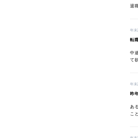
退
年末
転
中
て
年末
昨
あ
こ