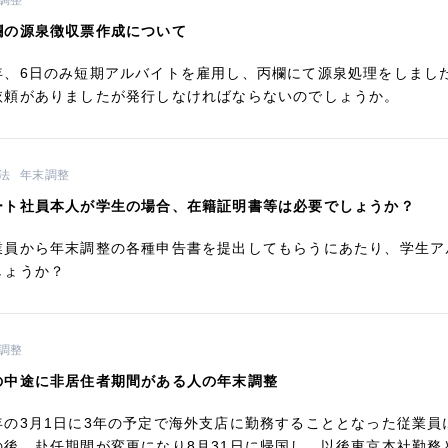
調整
欄の源泉徴収票作成について
年、6日のみ短期アルバイトを雇用し、丙欄にて源泉処理をしまし
依頼がありましたが発行しなければならないのでしょうか。
法
年末調整
ート社員本人が学生の場合、在籍証明書等は必要でしょうか？
業員から年末調整の各種申告書を提出してもらうにあたり、学生ア
しょうか？
調整
の中途に非居住者期間がある人の年末調整
年の3月1日に3年の予定で海外支店に勤務することとなった従業
の後、赴任期間が変更になり8月31日に帰国し、以後東京本社勤