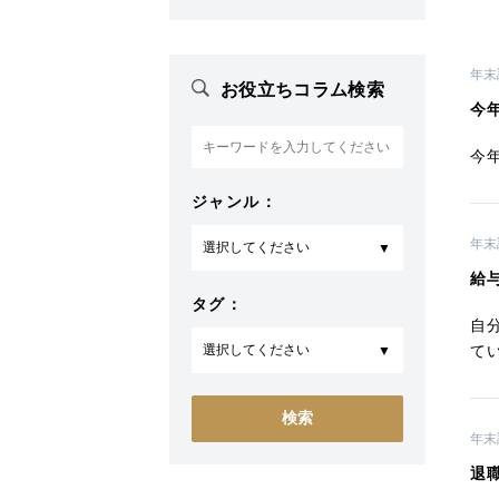
年末
お役立ちコラム検索
今
今
ジャンル：
年末
給
タグ：
自
て
年末
退