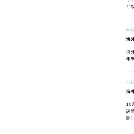
と
年末
海
海
年
年末
海
1
調
除