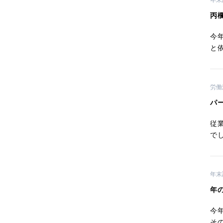
年末
丙
今
と
労働
パ
従
で
年末
年
今
そ