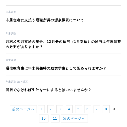
年末調整
非居住者に支払う退職所得の源泉徴収について
年末調整
月末〆翌月支給の場合、12月分の給与（1月支給）の給与は年末調整
の必要がありますか？
年末調整
通信教育生は年末調整時の勤労学生として認められますか？
年末調整
給与計算
同居でなければ生計を一にするとはいいませんか？
前のページへ
1
2
3
4
5
6
7
8
9
10
11
次のページへ