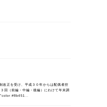
制改正を受け、平成３０年からは配偶者控
て３回（前編・中編・後編）にわけて年末調
r:#8b451...