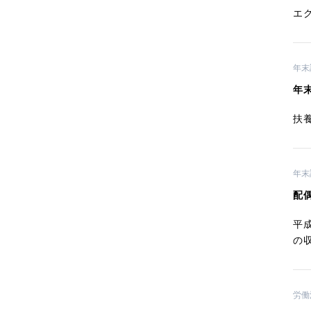
エ
年末
年
扶
年末
配
平
の
労働