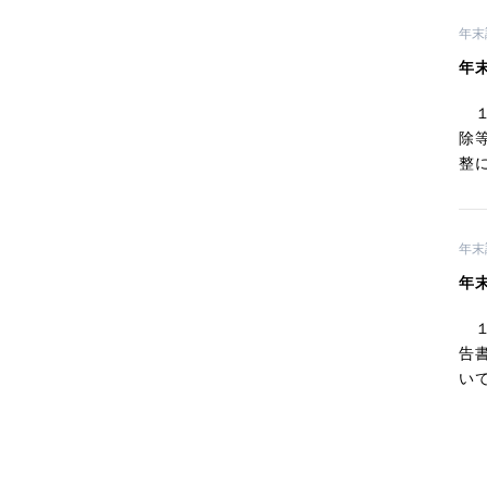
年末
年
１
除
整に
年末
年
１
告
いて