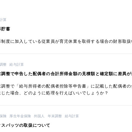
計算
形貯蓄
形制度に加入している従業員が育児休業を取得する場合の財形取扱
調整
給与計算
末調整で申告した配偶者の合計所得金額の見積額と確定額に差異が
末調整で「給与所得者の配偶者控除等申告書」に記載した配偶者の
生じた場合、どのように処理を行えばいいでしょうか？
保険
厚生年金保険
外国人
年末調整
給与計算
クスパッツの取扱について