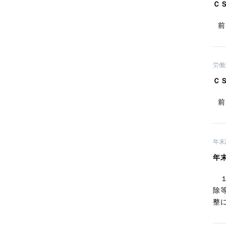
Ｃ
前
労働
Ｃ
前
年末
年
１
除
整に