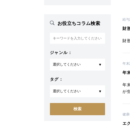
給与
お役立ちコラム検索
財
財
ジャンル：
年末
年
タグ：
年
が
健康
エ