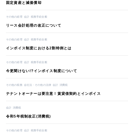
固定資産と減価償却
その他の経理
会計
税務手続全般
リース会計処理の改正について
その他の経理
会計
税務手続全般
インボイス制度における2割特例とは
その他の経理
会計
税務手続全般
今更聞けない!?インボイス制度について
その他の税務
会社法・その他の法律
会計
消費税
テナントオーナーは要注意！賃貸借契約とインボイス
会計
消費税
令和5年税制改正(消費税)
その他の経理
会計
税務手続全般