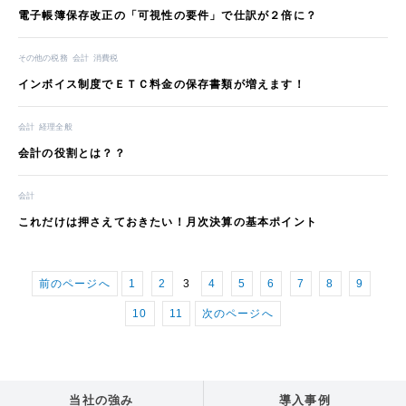
電子帳簿保存改正の「可視性の要件」で仕訳が２倍に？
その他の税務
会計
消費税
インボイス制度でＥＴＣ料金の保存書類が増えます！
会計
経理全般
会計の役割とは？？
会計
これだけは押さえておきたい！月次決算の基本ポイント
前のページへ
1
2
3
4
5
6
7
8
9
10
11
次のページへ
当社の強み
導入事例