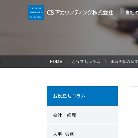
当社
HOME
お役立ちコラム
連結決算の基
お役立ちコラム
会計・経理
人事･労務