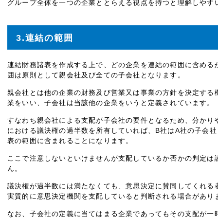
グループ全体を一つの企業ととらえる視点を持つと理解しやす
3.連結の範囲
連結財務諸表を作成する上で、どの企業を連結の範囲に含める
囲は原則として親会社及び全ての子会社となります。
親会社とは他の企業の財務及び営業又は事業の方針を決定する機
業をいい、子会社は当該他の企業をいうと定義されています。
すなわち親会社による支配が子会社の要件となるため、分かり
における議決権の過半数を所有していれば、B社はA社の子会社
表の範囲に含まれることになります。
ここで注意しないといけませんが支配しているか否かの判定は
ん。
議決権が過半数には満たなくても、意思決定に賛同してくれる
実質的に意思決定機関を支配していると判断される場合があり
なお、子会社の定義に当てはまる企業であってもその支配が一