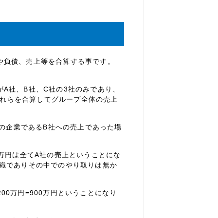
や負債、売上等を合算する事です。
A社、B社、C社の3社のみであり、
、それらを合算してグループ全体の売上
内の企業であるB社への売上であった場
0万円は全てA社の売上ということにな
組織でありその中でのやり取りは無か
200万円=900万円ということになり