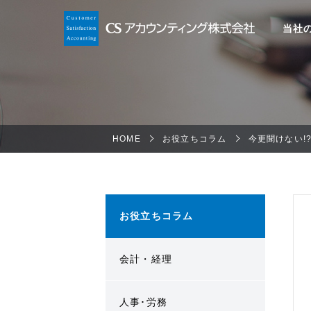
当社
HOME
お役立ちコラム
今更聞けない!
お役立ちコラム
会計・経理
人事･労務