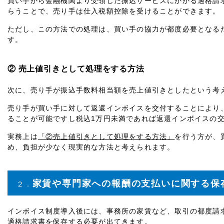
買い手から金融機関より受領した振込サービスにかかる適格請
らうことで、売り手は仕入税額控除を受けることができます。
ただし、この方法での処理は、買い手の協力が都度必要となる
す。
② 売上値引きとして処理をする方法
次に、売り手が振込手数料相当額を売上値引きとしたという考
売り手が買い手に対して返還インボイスを交付することにより
ることが可能ですし税込
1
万円未満であれば返還インボイスの
実務上は
「②売上値引きとして処理をする方法」
を行う方が、
め、負担が少なく現実的な方法と考えられます。
家賃や専門家への報酬の支払いに関する保
２．
インボイス制度導入後には、事務所の家賃など、取引の都度請
適格請求書を保存する必要が出てきます。