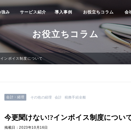
の強み
サービス紹介
導入事例
お役立ちコラム
会
お役立ちコラム
?インボイス制度について
会計・経理
その他の経理
会計
税務手続全般
今更聞けない!?インボイス制度につい
掲載日：2023年10月16日