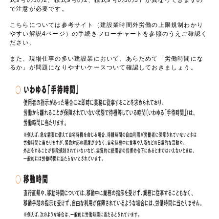
式
9
号の
3
の
2
、様式
9
号の
2
、様式
9
号の
3
の
3
）が異なってきますの
で注意が必要です。
こちらについては参考サイト（建設業時間外労働の上限規制わかり
やすい解説
4
ページ）の手続きフローチャートを参照のうえご確認く
ださい。
また、現場仕事の多い建設業において、あらためて「労働時間にな
るか」が問題になりやすいケースついて確認しておきましょう。