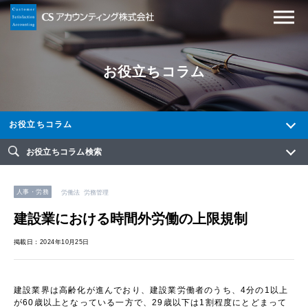
お役立ちコラム
お役立ちコラム
お役立ちコラム検索
人事・労務
労働法
労務管理
建設業における時間外労働の上限規制
掲載日：2024年10月25日
建設業界は高齢化が進んでおり、建設業労働者のうち、
4
分の
1
以上
が
60
歳以上となっている一方で、
29
歳以下は
1
割程度にとどまって