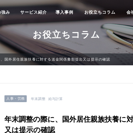
の強み
サービス紹介
導入事例
お役立ちコラム
会
お役立ちコラム
に、国外居住親族扶養に対する送金関係書類提出又は提示の確認
人事・労務
年末調整
給与計算
年末調整の際に、国外居住親族扶養に
又は提示の確認