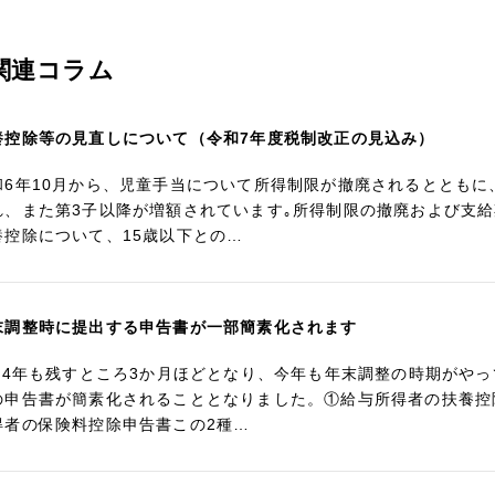
関連コラム
養控除等の見直しについて（令和7年度税制改正の見込み）
和6年10月から、児童手当について所得制限が撤廃されるととも
れ、また第3子以降が増額されています｡所得制限の撤廃および支給
養控除について、15歳以下との…
末調整時に提出する申告書が一部簡素化されます
024年も残すところ3か月ほどとなり、今年も年末調整の時期がや
の申告書が簡素化されることとなりました。①給与所得者の扶養控
得者の保険料控除申告書この2種…