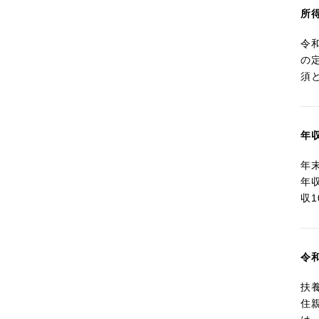
所
令
の
須
年
年
年
収
令
扶
住