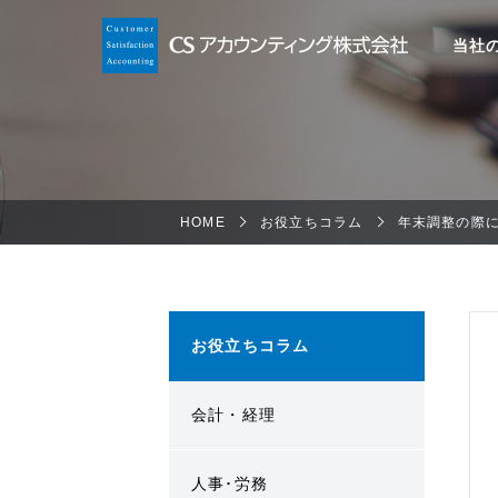
当社
HOME
お役立ちコラム
年末調整の際
お役立ちコラム
会計・経理
人事･労務