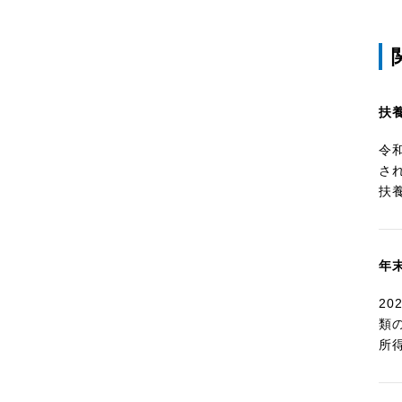
扶
令
さ
扶
年
2
類
所