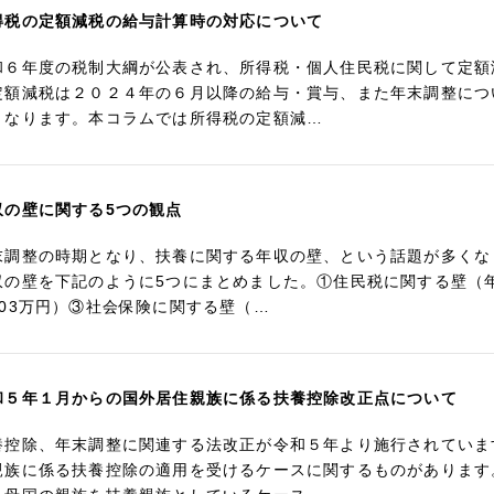
得税の定額減税の給与計算時の対応について
和６年度の税制大綱が公表され、所得税・個人住民税に関して定額
定額減税は２０２４年の６月以降の給与・賞与、また年末調整につ
となります。本コラムでは所得税の定額減…
収の壁に関する5つの観点
末調整の時期となり、扶養に関する年収の壁、という話題が多くな
収の壁を下記のように5つにまとめました。①住民税に関する壁（年
103万円）③社会保険に関する壁（…
和５年１月からの国外居住親族に係る扶養控除改正点について
養控除、年末調整に関連する法改正が令和５年より施行されていま
親族に係る扶養控除の適用を受けるケースに関するものがあります