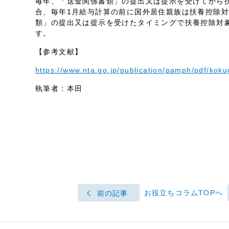
毎年、「送金関係書類」の提出又は提示を受けてから
合、毎年1月給与計算の前に国外居住親族は扶養控除
類」の提出又は提示を受けたタイミングで扶養控除対
す。
【参考文献】
https://www.nta.go.jp/publication/pamph/pdf/kok
執筆者：本田
お役立ちコラムTOPへ
前の記事