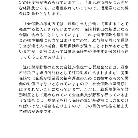
定の限度額が決められていますし、「最も経済的かつ合理的
な経路及び方法」と定義されていますので、指定席などの料
金は対象外となります。
社会保険の考え方では、通勤手当も労働に従事することで
発生する収入とされていますので、保険料算出の基礎となる
金額に含めることになっています。これは健康保険や厚生年
金の標準報酬にも当てはまりますので、給与額が同じで通勤
手当が違う人の場合、雇用保険料が違うことはわかるかと思
いますが、金額によっては健康保険料や厚生年金保険料も違
ってくることがあります。
逆に財形貯蓄のために会社が負担する奨励金などは、源泉
所得税では経済的利益として課税対象に含まれますが、労働
保険では企業が従業員の福利厚生のために負担するもので労
働の対償ではないとされていますので、社会保険の基礎額に
は含まれないことになっています。ただし、就業規則等で財
形制度として定められていて全従業員が貯蓄を行っているよ
うな場合には、奨励金を社会保険の算定基礎額には含めなけ
ればいけない場合もありますので、その目的や性格を踏まえ
て確認が必要です。