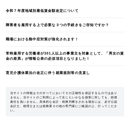
令和７年度地域別最低賃金額改定について
障害者を雇用する上で必要な３つの手続きをご存知ですか？
職場における熱中症対策が強化されます！
常時雇用する労働者が301人以上の事業主を対象として、「男女の賃
金の差異」が情報公表の必須項目となりました！
育児介護休業法の改正に伴う就業規則等の見直し
当サイトの情報はそのすべてにおいてその正確性を保証するものではあり
ません。当サイトのご利用によって生じたいかなる損害に対しても、賠償
責任を負いません。具体的な会計・税務判断をされる場合には、必ず公認
会計士、税理士または税務署その他の専門家にご確認の上、行ってくださ
い。