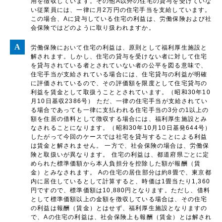
用を徴収しています。その他A以外の住宅の貸与を受けていな
い従業員には、一律に月2万円の住宅手当を支給しています。
この場合、Aに貸与している住宅の利益は、労働保険および社
会保険ではどのように取り扱われますか。
労働保険において住宅の利益は、原則として福利厚生施設と
解されます。しかし、住宅の貸与を受けない者に対して住宅
を貸与されている者とされていない者の公平を図る意味で、
住宅手当が支給されている場合には、住宅貸与の利益が明確
に評価されているので、その評価額を限度として住宅貸与の
利益を賃金として取扱うこととされています。（昭和30年10
月10日基収2386号） ただ、一律の住宅手当が支給されてい
る場合であっても一律に支払われる住宅手当の3分の1以上の
額を住居の借料として徴収する場合には、福利厚生施設とみ
なされることになります。（昭和30年10月10日基発644号）
したがって今回のケースでは社宅を貸与することによる利益
は賃金と解されません。 一方で、社会保険の場合は、労働保
険と取扱いが異なります。 住宅の利益は、都道府県ごとに定
められた標準価額から本人負担分を控除した額が報酬（賃
金）とみなされます。 Aの住宅の居住部分は約8畳で、東京都
内に居住しているとして計算すると、時価は1畳当たり1,360
円ですので、標準価額は10,880円となります。ただし、借料
として標準価額以上の金額を徴収している場合は、その住宅
の利益は報酬（賃金）とはせず、福利厚生施設となりますの
で、Aの住宅の利益は、社会保険上も報酬（賃金）とは解され