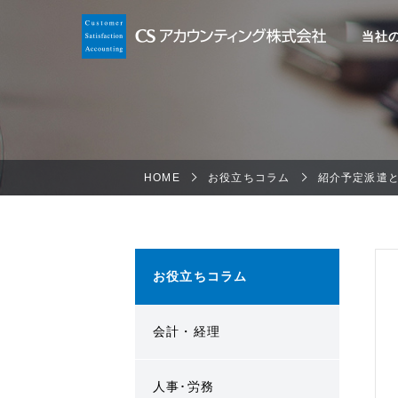
当社
HOME
お役立ちコラム
紹介予定派遣
お役立ちコラム
会計・経理
人事･労務