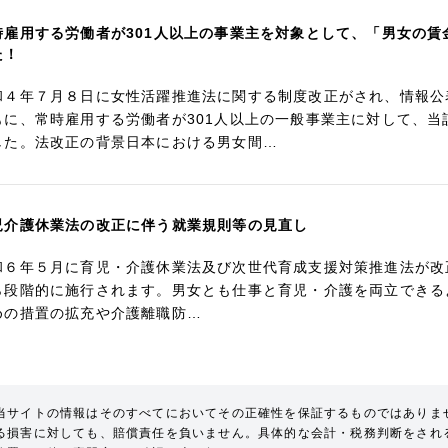
時雇用する労働者が301人以上の事業主を対象として、「男女の
た！
和４年７月８日に女性活躍推進法に関する制度改正がされ、情報公
もに、常時雇用する労働者が301人以上の一般事業主に対して、
した。法改正の背景日本における男女間…
児介護休業法の改正に伴う就業規則等の見直し
和６年５月に育児・介護休業法及び次世代育成支援対策推進法が改正され、
ら段階的に施行されます。男女とも仕事と育児・介護を両立できる
めの措置の拡充や介護離職防…
当サイトの情報はそのすべてにおいてその正確性を保証するものではありま
る損害に対しても、賠償責任を負いません。具体的な会計・税務判断をされ