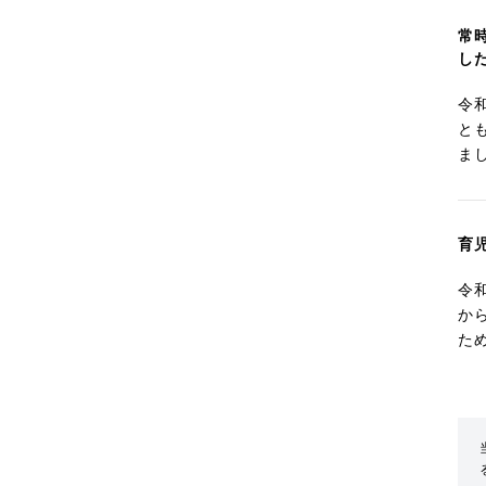
常
し
令
と
ま
育
令
か
た