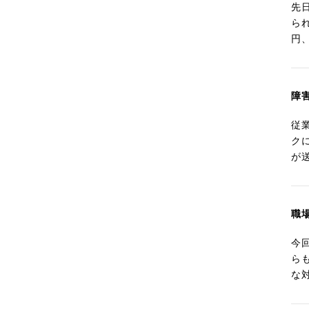
先
ら
円
障
従
ク
が
職
今
ら
な