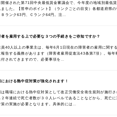
日開催された第71回中央最低賃金審議会で、今年度の地域別最低
れました。【答申のポイント】（ランクごとの目安）各都道府県の
、Ｂランク63円、Ｃランク64円。注…
害者を雇用する上で必要な３つの手続きをご存知ですか？
業員40人以上の事業主は、毎年6月1日現在の障害者の雇用に関す
に報告する義務があります（障害者雇用促進法43条第7項）。毎
送付されてきますので、必要事項を…
場における熱中症対策が強化されます！
回は職場における熱中症対策として改正労働安全衛生規則が施行さ
も２年連続で死亡者数が３０人レベルであることなどから、死亡に
対策の実施が必要となります。具体的には…