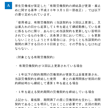
厚生労働省が策定した「有期労働契約の締結及び更新・雇止
めに関する基準（平成２０年３月１日一部改正）」では以下
の通り定められています。
「使用者は、有期労働契約（当該契約を３回以上更新し、又
は雇入れの日から起算して１年を超えて継続勤務している者
に係るものに限り、あらかじめ当該契約を更新しない旨明示
されているものを除く。次条第２項において同じ。）を更新
しないこととしようとする場合には、少なくとも当該契約の
期間の満了する日の３０日前までに、その予告をしなければ
ならない。」
（対象となる有期労働契約）
・ 有期労働契約が３回以上更新されている場合
・１年以下の契約期間の労働契約が更新又は反復更新され、
当該労働契約を締結した使用 者との雇用関係が初回の契
約締結時から継続して通算１年を超える場合
・１年を超える契約期間の労働契約を締結している場合
上記から、最低限、期間満了の度に労働契約を交わし、期間
契約であることを明示しておくことが必要です。次回の契約