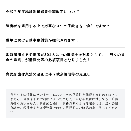
令和７年度地域別最低賃金額改定について
障害者を雇用する上で必要な３つの手続きをご存知ですか？
職場における熱中症対策が強化されます！
常時雇用する労働者が301人以上の事業主を対象として、「男女の賃
金の差異」が情報公表の必須項目となりました！
育児介護休業法の改正に伴う就業規則等の見直し
当サイトの情報はそのすべてにおいてその正確性を保証するものではあり
ません。当サイトのご利用によって生じたいかなる損害に対しても、賠償
責任を負いません。具体的な会計・税務判断をされる場合には、必ず公認
会計士、税理士または税務署その他の専門家にご確認の上、行ってくださ
い。