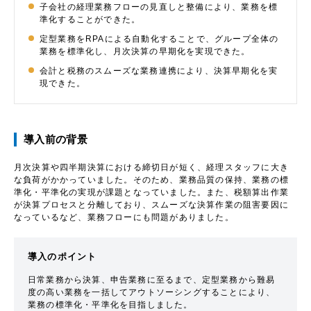
子会社の経理業務フローの見直しと整備により、業務を標
準化することができた。
定型業務をRPAによる自動化することで、グループ全体の
業務を標準化し、月次決算の早期化を実現できた。
会計と税務のスムーズな業務連携により、決算早期化を実
現できた。
導入前の背景
月次決算や四半期決算における締切日が短く、経理スタッフに大き
な負荷がかかっていました。そのため、業務品質の保持、業務の標
準化・平準化の実現が課題となっていました。また、税額算出作業
が決算プロセスと分離しており、スムーズな決算作業の阻害要因に
なっているなど、業務フローにも問題がありました。
導入のポイント
日常業務から決算、申告業務に至るまで、定型業務から難易
度の高い業務を一括してアウトソーシングすることにより、
業務の標準化・平準化を目指しました。