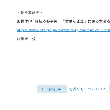
＜参考文献等＞
国税庁HP 質疑応答事例 「労働者派遣」に係る労働
https://www.nta.go.jp/law/shitsugi/shohi/02/08.ht
執筆者：笠井
お役立ちコラムTOPへ
前の記事