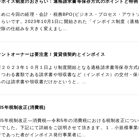
ンボイス制度のおさらい：適格請求書等保存方式のポイントと特例
じめに今回の経理・会計・税務BPO(ビジネス・プロセス・アウト
さらいです。2023年10月1日に開始された「インボイス制度（
控除の仕組みを大きく変えまし…
ナントオーナーは要注意！賃貸借契約とインボイス
要２０２３年１０月１日より制度開始となる適格請求書等保存方式
まつわる書類である請求書や領収書など（インボイス）の交付・保
るのは請求書や領収書だけかというと、…
和5年税制改正(消費税)
和5年税制改正―消費税―令和5年の消費税における税制改正につ
どでした。下記にて詳細をご説明させて頂きます。１．小規模事業
者であった者がインボイス発行事業者に…