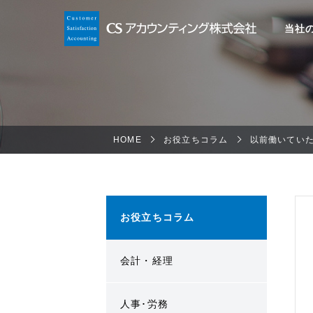
当社
HOME
お役立ちコラム
以前働いてい
お役立ちコラム
会計・経理
人事･労務