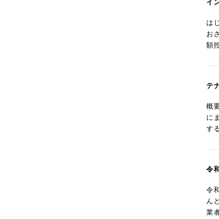
イ
は
お
額
テ
概
に
す
令
令
ん
業