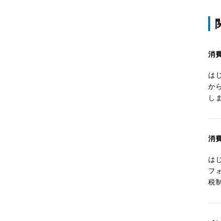
消
は
か
し
消
は
フ
税