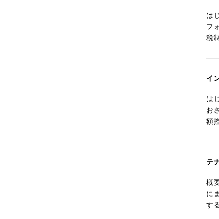
は
フ
税
イ
は
お
額
テ
概
に
す