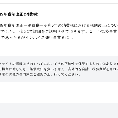
和5年税制改正(消費税)
和5年税制改正―消費税―令和5年の消費税における税制改正につ
どでした。下記にて詳細をご説明させて頂きます。１．小規模事業
者であった者がインボイス発行事業者に…
当サイトの情報はそのすべてにおいてその正確性を保証するものではありま
る損害に対しても、賠償責任を負いません。具体的な会計・税務判断をされ
務署その他の専門家にご確認の上、行ってください。