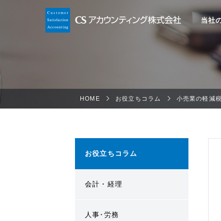
当社
HOME
お役立ちコラム
小売業の軽減
お役立ちコラム
会計・経理
人事･労務