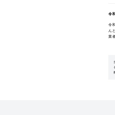
令
令
ん
業