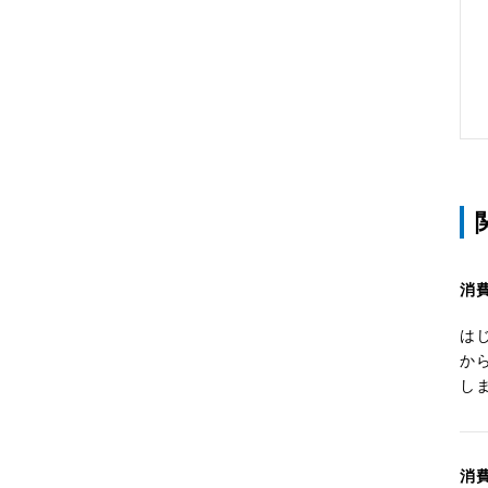
消
は
か
し
消