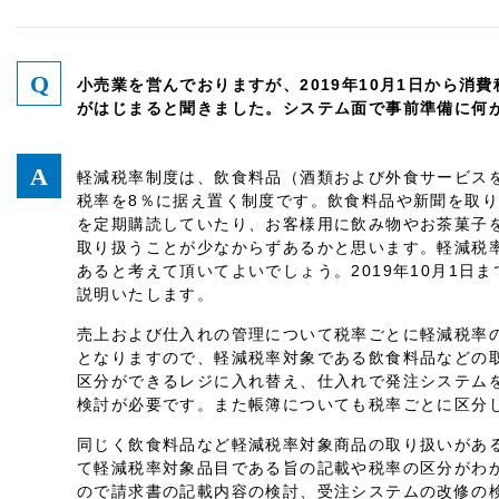
小売業を営んでおりますが、2019年10月1日から消
がはじまると聞きました。システム面で事前準備に何
軽減税率制度は、飲食料品（酒類および外食サービス
税率を8％に据え置く制度です。飲食料品や新聞を取
を定期購読していたり、お客様用に飲み物やお茶菓子
取り扱うことが少なからずあるかと思います。軽減税
あると考えて頂いてよいでしょう。2019年10月1日
説明いたします。
売上および仕入れの管理について税率ごとに軽減税率の
となりますので、軽減税率対象である飲食料品などの
区分ができるレジに入れ替え、仕入れで発注システム
検討が必要です。また帳簿についても税率ごとに区分
同じく飲食料品など軽減税率対象商品の取り扱いがあ
て軽減税率対象品目である旨の記載や税率の区分がわ
ので請求書の記載内容の検討、受注システムの改修の