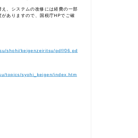
替え、システムの改修には経費の一部
度がありますので、国税庁HPでご確
su/shohi/keigenzeiritsu/pdf/06.pd
su/topics/syohi_keigen/index.htm