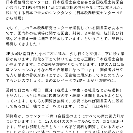
日本税務研究センターは、日本税理士会連合会と全国税理士共栄会
が共同して1984年9月17日に大蔵大臣の許可を受けて設立された、
税に関する日本で最大のシンクタンク（日本税務研究センターＨＰ
から引用）
でして、この日本税務研究センターが運営している図書室があるの
です。国内外の租税等に関する図書、判例、資料情報、統計及び雑
誌などを備え一般に無料で開放しています。ということで、早速お
邪魔してきました！
JR大崎駅南口改札を出て左に進み、少し行くと左側に、下に続く階
段があります。階段を下まで降りて左に進み正面に日本税理士会館
が見えてきます。この2階が図書室となっています。1階の入口は高
級マンションのような木製の自動扉になっています。関係者以外立
ち入り禁止の看板がありますが、図書館に用があってきたので入っ
てもいいのでしょう。奥のエレベータで2階へ上がり図書室に。
受付で日にち・曜日・区分（税理士・学生・会社員などから選択）
を記入し、あとは自由に図書室の本・雑誌・新聞を見れるようにな
っています。もちろん閲覧は無料で、必要であれば図書室内に設置
してあるコピー機でコピーをとれます。（コピー代は有料）
閲覧席が、カウンター12席（自習室のようにすべての席に蛍光灯が
ついています！）に、12人掛けの大テーブルが1つの、計24席あり
ます。私がお邪魔した日も３～４名ほど資料を閲覧している方がい
ましたが空いていて過ごしやすそうでした。ガラス張りの明るい空