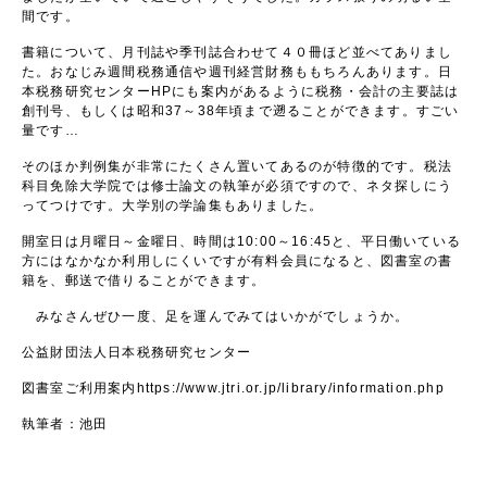
間です。
書籍について、月刊誌や季刊誌合わせて４０冊ほど並べてありまし
た。おなじみ週間税務通信や週刊経営財務ももちろんあります。日
本税務研究センターHPにも案内があるように税務・会計の主要誌は
創刊号、もしくは昭和37～38年頃まで遡ることができます。すごい
量です…
そのほか判例集が非常にたくさん置いてあるのが特徴的です。税法
科目免除大学院では修士論文の執筆が必須ですので、ネタ探しにう
ってつけです。大学別の学論集もありました。
開室日は月曜日～金曜日、時間は10:00～16:45と、平日働いている
方にはなかなか利用しにくいですが有料会員になると、図書室の書
籍を、郵送で借りることができます。
みなさんぜひ一度、足を運んでみてはいかがでしょうか。
公益財団法人日本税務研究センター
図書室ご利用案内
https://www.jtri.or.jp/library/information.php
執筆者：池田