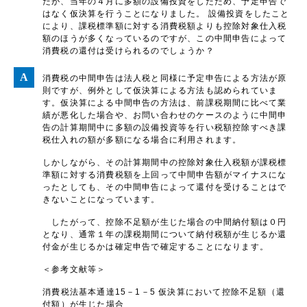
たが、当年の４月に多額の設備投資をしたため、予定申告で
はなく仮決算を行うことになりました。 設備投資をしたこと
により、課税標準額に対する消費税額よりも控除対象仕入税
額のほうが多くなっているのですが、この中間申告によって
消費税の還付は受けられるのでしょうか？
消費税の中間申告は法人税と同様に予定申告による方法が原
則ですが、例外として仮決算による方法も認められていま
す。仮決算による中間申告の方法は、前課税期間に比べて業
績が悪化した場合や、お問い合わせのケースのように中間申
告の計算期間中に多額の設備投資等を行い税額控除すべき課
税仕入れの額が多額になる場合に利用されます。
しかしながら、その計算期間中の控除対象仕入税額が課税標
準額に対する消費税額を上回って中間申告額がマイナスにな
ったとしても、その中間申告によって還付を受けることはで
きないことになっています。
したがって、控除不足額が生じた場合の中間納付額は０円
となり、通常１年の課税期間について納付税額が生じるか還
付金が生じるかは確定申告で確定することになります。
＜参考文献等＞
消費税法基本通達15－1－5 仮決算において控除不足額（還
付額）が生じた場合