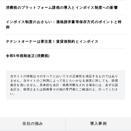
消費税のプラットフォーム課税の導入とインボイス制度への影響
インボイス制度のおさらい：適格請求書等保存方式のポイントと特
例
テナントオーナーは要注意！賃貸借契約とインボイス
令和5年税制改正(消費税)
当サイトの情報はそのすべてにおいてその正確性を保証するものではあり
ません。当サイトのご利用によって生じたいかなる損害に対しても、賠償
責任を負いません。具体的な会計・税務判断をされる場合には、必ず公認
会計士、税理士または税務署その他の専門家にご確認の上、行ってくださ
い。
当社の強み
導入事例