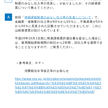
制度のみなし仕入率の見直し」がありましたが、その経過措
置について教えてください。
前回「
簡易課税制度のみなし仕入率の見直しについて
」で、
金融業・保険業の仕入率が60％から50％に，不動産業が50％
から40％に見直された記載させていただきましたが、これに
は経過措置が設けられています。
平成26年10月1日前に簡易課税選択届出書を提出した場合に
は、適用開始課税期間の初日から2年間，旧仕入率を適用でき
ることとなりますので、ご留意ください。
＜参考条文、ＨＰ＞
消費税法令等改正等のお知らせ
http://www.nta.go.jp/shiraberu/ippanjoho/pamph/shohi/
h24kaisei.pdf#search='%E3%81%BF%E3%81%AA%E3
%81%97%E4%BB%95%E5%85%A5%E7%8E%87+%E7
%B5%8C%E9%81%8E%E6%8E%AA%E7%BD%AE
'