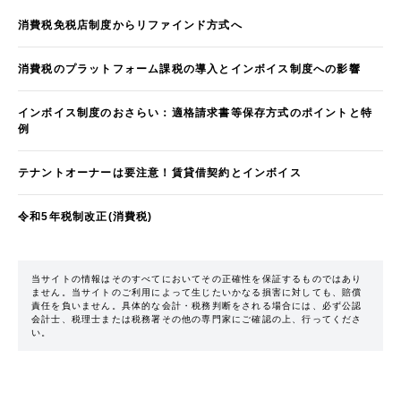
消費税免税店制度からリファインド方式へ
消費税のプラットフォーム課税の導入とインボイス制度への影響
インボイス制度のおさらい：適格請求書等保存方式のポイントと特
例
テナントオーナーは要注意！賃貸借契約とインボイス
令和5年税制改正(消費税)
当サイトの情報はそのすべてにおいてその正確性を保証するものではあり
ません。当サイトのご利用によって生じたいかなる損害に対しても、賠償
責任を負いません。具体的な会計・税務判断をされる場合には、必ず公認
会計士、税理士または税務署その他の専門家にご確認の上、行ってくださ
い。