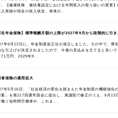
す。【健康保険 被扶養認定における年間収入の取り扱いの変更】
収入実績や現在の収入状況、将来の…
厚生年金保険】標準報酬月額の上限が2027年9月から段階的に引
和7年6月13日に、年金制度改正法が成立しました。その中で、厚
的な引上げが決定されましたので、今後の見込みを立てると良いでしょう
71万円、2029年9…
用者保険の適用拡大
和7年5月16日、「社会経済の変化を踏まえた年金制度の機能強化
律案」を第217回通常国会に提出し、衆議院で修正のうえ、6月1
で働く短時間労働者や、これま…