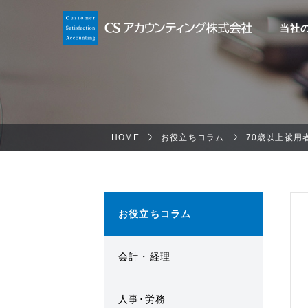
当社
HOME
お役立ちコラム
70歳以上被用
お役立ちコラム
会計・経理
人事･労務