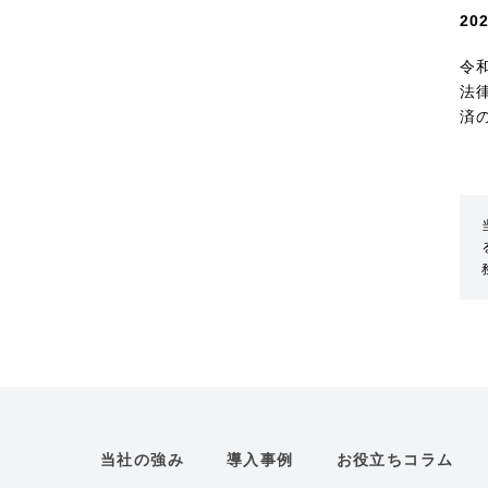
2
令
法
済
当社の強み
導入事例
お役立ちコラム