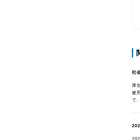
社
厚
被
で
2
2