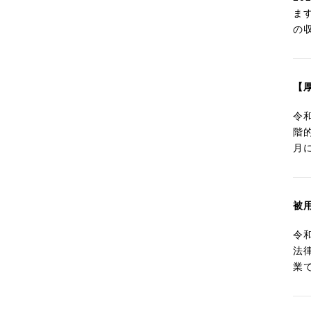
ま
の
【
令
階
月に
被
令
法
業