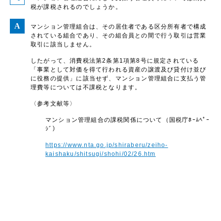
税が課税されるのでしょうか。
マンション管理組合は、その居住者である区分所有者で構成
されている組合であり、その組合員との間で行う取引は営業
取引に該当しません。
したがって、消費税法第2条第1項第8号に規定されている
「事業として対価を得て行われる資産の譲渡及び貸付け並び
に役務の提供」に該当せず、マンション管理組合に支払う管
理費等については不課税となります。
〈参考文献等〉
マンション管理組合の課税関係について（国税庁ﾎｰﾑﾍﾟｰ
ｼﾞ）
https://www.nta.go.jp/shiraberu/zeiho-
kaishaku/shitsugi/shohi/02/26.htm