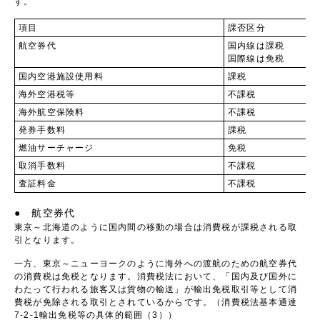
す。
項目
課否区分
航空券代
国内線は課税
国際線は免税
国内空港施設使用料
課税
海外空港税等
不課税
海外航空保険料
不課税
発券手数料
課税
燃油サーチャージ
免税
取消手数料
不課税
査証料金
不課税
● 航空券代
東京～北海道のように国内間の移動の場合は消費税が課税される取
引となります。
一方、東京～ニューヨークのように海外への渡航のための航空券代
の消費税は免税となります。消費税法において、「国内及び国外に
わたって行われる旅客又は貨物の輸送」が輸出免税取引等として消
費税が免除される取引とされているからです。（消費税法基本通達
7-2-1輸出免税等の具体的範囲（3））