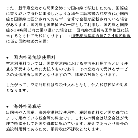
また、新千歳空港から羽田空港まで国内線で移動したのち、国際線
に乗り継いで海外に出張したような場合に請求書の航空券代が国内
線と国際線に区分されておらず、合算で金額が記載されている場合
があります。国内線を国際輸送の一環として利用し、国内線と国際
線を24時間以内に乗り継いだ場合は、国内線の運賃も国際輸送に該
当するとされて免税になります。（
消費税法基本通達7-2-4旅客輸送
に係る国際輸送の範囲
）
● 国内空港施設使用料
空港利用料ついては、国際空港内における空港を利用するという便
益を享受するために支払うものであり、その空港内で受けるサービ
スの提供場所は国内となりますので、課税の対象となります。
したがって、空港利用料は課税仕入れとなり、仕入税額控除の対象
となります。
● 海外空港税等
出国税や入国税、海外空港施設使用料、税関審査料など国や都市に
よって定めている税金等の料金です。これらの料金は航空会社が代
理で徴収をして各国や都市に収めています。税金であったり海外の
施設利用料であるため、消費税は不課税となります。