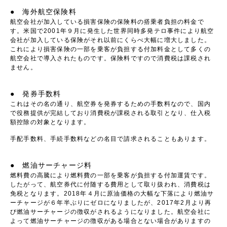
● 海外航空保険料
航空会社が加入している損害保険の保険料の搭乗者負担の料金で
す。米国で2001年９月に発生した世界同時多発テロ事件により航空
会社が加入している保険がそれ以前にくらべ大幅に増大しました。
これにより損害保険の一部を乗客が負担する付加料金として多くの
航空会社で導入されたものです。保険料ですので消費税は課税され
ません。
● 発券手数料
これはその名の通り、航空券を発券するための手数料なので、国内
で役務提供が完結しており消費税が課税される取引となり、仕入税
額控除の対象となります。
手配手数料、手続手数料などの名目で請求されることもあります。
● 燃油サーチャージ料
燃料費の高騰により燃料費の一部を乗客が負担する付加運賃です。
したがって、航空券代に付随する費用として取り扱われ、消費税は
免税となります。2018年４月に原油価格の大幅な下落により燃油サ
ーチャージが６年半ぶりにゼロになりましたが、2017年2月より再
び燃油サーチャージの徴収がされるようになりました。航空会社に
よって燃油サーチャージの徴収がある場合とない場合がありますの