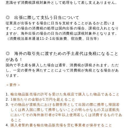
意識せず消費税課税対象外として処理をして差し支えありません。
◎ 出張に際して支払う日当について
従業員が出張をする場合に日当を支給することがあるかと思いま
す。この場合の消費税の処理は国内出張の場合、課税仕入れとなり
ますが、海外出張の場合の日当の消費税は課税対象外となります。
（消費税法基本通達11-2-1出張旅費、宿泊費、日当等）
◎ 海外の取引先に渡すための手土産代は免税になること
がある！
国内で手土産を購入した場合は通常、消費税が課税されます。ただ
し、一定の要件を満たすことによって消費税が免税となる場合があ
ります。
＜要件＞
輸出物品販売場の許可を受けた免税店で購入した物品であること
1個当たりの金額が1万円を超えること
その物品が渡航先における贈答用として出国の際に携帯し帰国若
しくは再入国に際して携帯しないことの明らかなもの又は渡航先
においてその海外旅行者が2年以上使用若しくは消費するものであ
ること
購入者誓約書を輸出物品販売場を営む事業者が保存すること