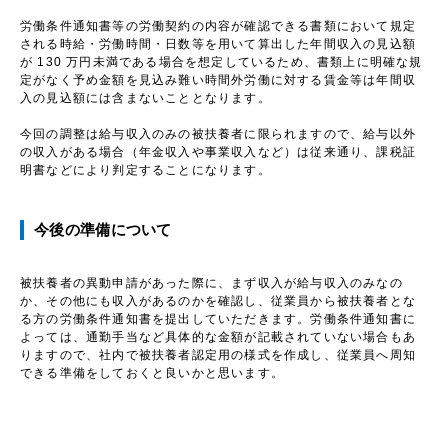
労働条件通知書等の労働契約の内容が確認できる書類において規定
される時給・労働時間・日数等を用いて算出した年間収入の見込額
が 130 万円未満である場合を想定しているため、書類上に明確な規
定がなく予め金額を見込み難い時間外労働に対する賃金等は年間収
入の見込額には含まないこととなります。
今回の調整は給与収入のみの被扶養者に限られますので、給与以外
の収入がある場合（年金収入や事業収入など）は従来通り、課税証
明書などにより判定することになります。
今後の準備について
被扶養者の異動申請があった際に、まず収入が給与収入のみなの
か、その他にも収入があるのかを確認し、従業員から被扶養者とな
る方の労働条件通知書を提出していただきます。労働条件通知書に
よっては、通勤手当など具体的な金額が記載されていない場合もあ
りますので、社内で被扶養者認定用の様式を作成し、従業員へ周知
できる準備をしておくと良いかと思います。