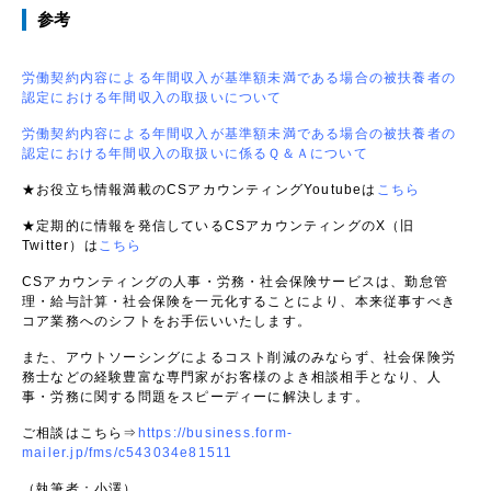
参考
労働契約内容による年間収入が基準額未満である場合の被扶養者の
認定における年間収入の取扱いについて
労働契約内容による年間収入が基準額未満である場合の被扶養者の
認定における年間収入の取扱いに係るＱ＆Ａについて
★お役立ち情報満載のCSアカウンティングYoutubeは
こちら
★定期的に情報を発信しているCSアカウンティングのX（旧
Twitter）は
こちら
CSアカウンティングの人事・労務・社会保険サービスは、勤怠管
理・給与計算・社会保険を一元化することにより、本来従事すべき
コア業務へのシフトをお手伝いいたします。
また、アウトソーシングによるコスト削減のみならず、社会保険労
務士などの経験豊富な専門家がお客様のよき相談相手となり、人
事・労務に関する問題をスピーディーに解決します。
ご相談はこちら⇒
https://business.form-
mailer.jp/fms/c543034e81511
（執筆者：小澤）