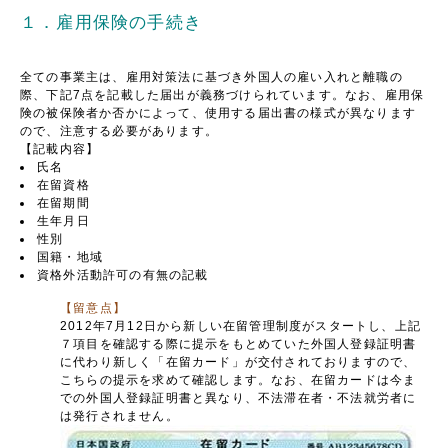
１．雇用保険の手続き
全ての事業主は、雇用対策法に基づき外国人の雇い入れと離職の
際、下記7点を記載した届出が義務づけられています。なお、雇用保
険の被保険者か否かによって、使用する届出書の様式が異なります
ので、注意する必要があります。
【記載内容】
氏名
在留資格
在留期間
生年月日
性別
国籍・地域
資格外活動許可の有無の記載
【留意点】
2012年7月12日から新しい在留管理制度がスタートし、上記
７項目を確認する際に提示をもとめていた外国人登録証明書
に代わり新しく「在留カード」が交付されておりますので、
こちらの提示を求めて確認します。なお、在留カードは今ま
での外国人登録証明書と異なり、不法滞在者・不法就労者に
は発行されません。