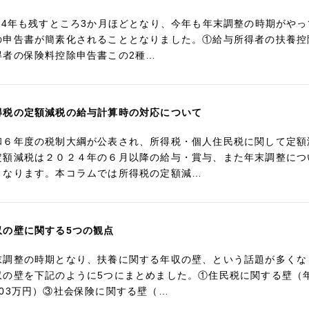
024年も残すところ3か月ほどとなり、今年も年末調整の時期がや
の申告書が簡素化されることとなりました。①給与所得者の扶養控
得者の保険料控除申告書この2種…
得税の定額減税の給与計算時の対応について
和６年度の税制大綱が公表され、所得税・個人住民税に関して定額
定額減税は２０２４年の６月以降の給与・賞与、また年末調整につ
となります。本コラムでは所得税の定額減…
収の壁に関する5つの観点
末調整の時期となり、扶養に関する年収の壁、という話題が多くな
収の壁を下記のように5つにまとめました。①住民税に関する壁（年
103万円）③社会保険に関する壁（…