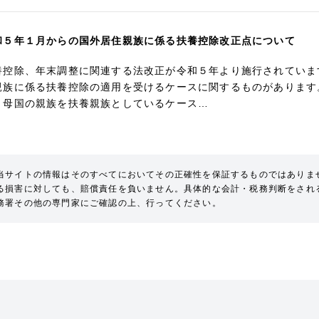
和５年１月からの国外居住親族に係る扶養控除改正点について
養控除、年末調整に関連する法改正が令和５年より施行されていま
親族に係る扶養控除の適用を受けるケースに関するものがあります
、母国の親族を扶養親族としているケース…
当サイトの情報はそのすべてにおいてその正確性を保証するものではありま
る損害に対しても、賠償責任を負いません。具体的な会計・税務判断をされ
務署その他の専門家にご確認の上、行ってください。