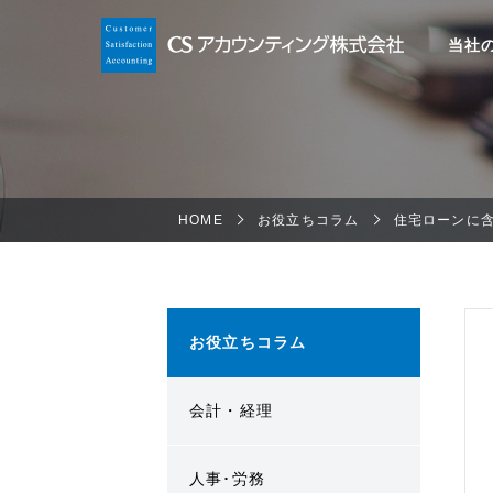
当社
HOME
お役立ちコラム
住宅ローンに
お役立ちコラム
会計・経理
人事･労務