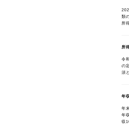
2
類
所
所
令
の
須
年
年
年
収