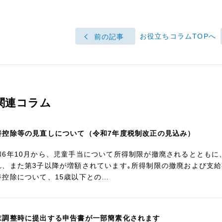
お役立ちコラムTOPへ
前の記事
関連コラム
養控除等の見直しについて（令和7年度税制改正の見込み）
和6年10月から、児童手当について所得制限が撤廃されるととも
れ、また第3子以降が増額されています｡所得制限の撤廃および支給
養控除について、15歳以下との…
末調整時に提出する申告書が一部簡素化されます