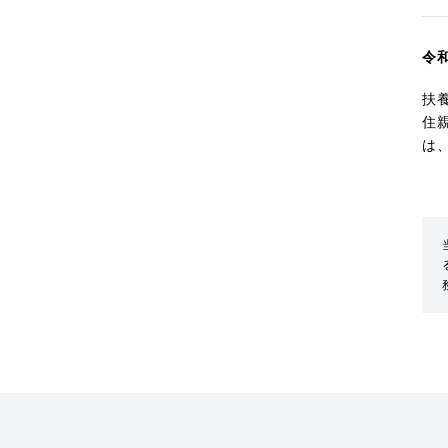
令
扶
住
は