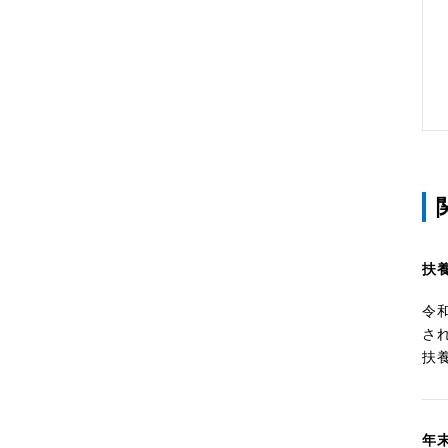
扶
令
さ
扶
年