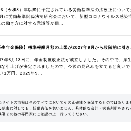
026（令和8）年以降に予定されている労働基準法の法改正について
1月に労働基準関係法制研究会において、新型コロナウイルス感染
人の働き方に対する意識等が個…
厚生年金保険】標準報酬月額の上限が2027年9月から段階的に引
和7年6月13日に、年金制度改正法が成立しました。その中で、厚
的な引上げが決定されましたので、今後の見込みを立てると良いでしょう
71万円、2029年9…
当サイトの情報はそのすべてにおいてその正確性を保証するものではありま
る損害に対しても、賠償責任を負いません。具体的な会計・税務判断をされ
務署その他の専門家にご確認の上、行ってください。