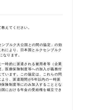
て教えてください。
クセンブルク大公国との間の協定」の効
これにより、日本国とルクセンブルク
とになります。
に一時的に派遣される被用者等（企業
度、医療保険制度等への加入が義務付
じています。この協定は、これらの問
により、派遣期間が5年以内の一時派
療保険制度等にのみ加入することとな
の国における年金の受給権を確立でき