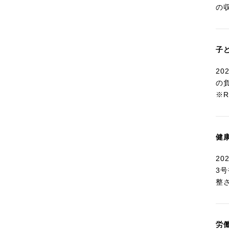
の
子
2
の
※
健
2
3
整
労