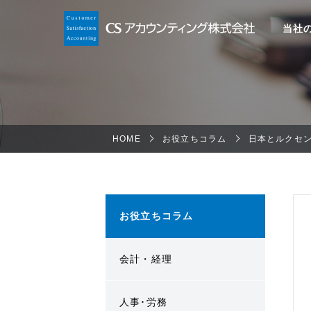
当社
HOME
お役立ちコラム
日本とルクセ
お役立ちコラム
会計・経理
人事･労務