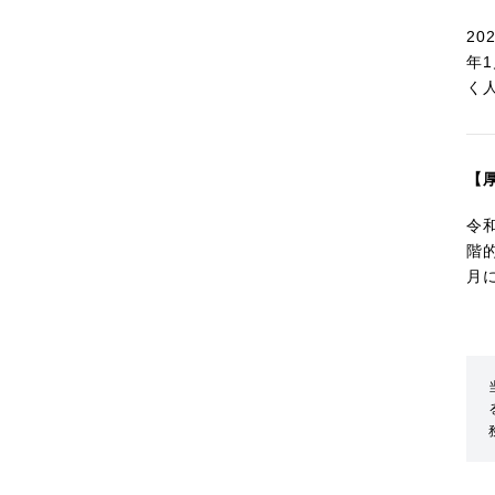
2
年
く
【
令
階
月に