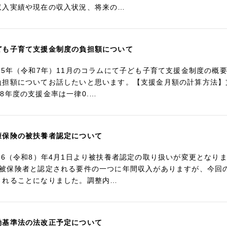
収入実績や現在の収入状況、将来の…
ども子育て支援金制度の負担額について
025年（令和7年）11月のコラムにて子ども子育て支援金制度の
負担額についてお話したいと思います。【支援金月額の計算方法】支援
R8年度の支援金率は一律0.…
康保険の被扶養者認定について
026（令和8）年4月1日より被扶養者認定の取り扱いが変更とな
号被保険者と認定される要件の一つに年間収入がありますが、今回
されることになりました。調整内…
働基準法の法改正予定について