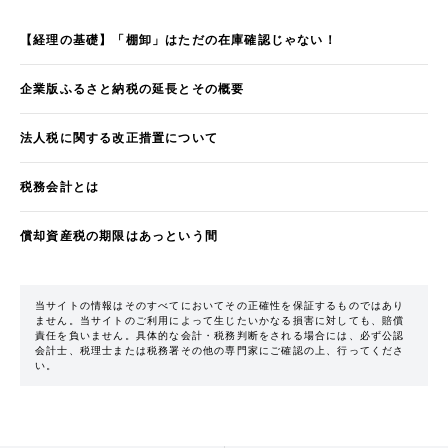
【経理の基礎】「棚卸」はただの在庫確認じゃない！
企業版ふるさと納税の延長とその概要
法人税に関する改正措置について
税務会計とは
償却資産税の期限はあっという間
当サイトの情報はそのすべてにおいてその正確性を保証するものではあり
ません。当サイトのご利用によって生じたいかなる損害に対しても、賠償
責任を負いません。具体的な会計・税務判断をされる場合には、必ず公認
会計士、税理士または税務署その他の専門家にご確認の上、行ってくださ
い。