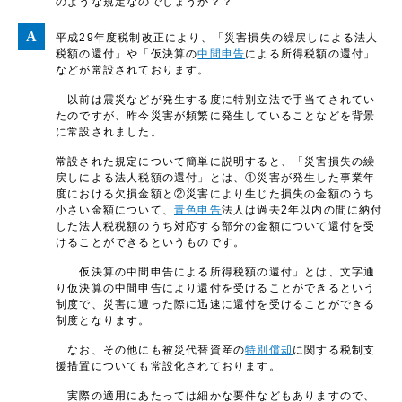
のような規定なのでしょうか？？
平成29年度税制改正により、「災害損失の繰戻しによる法人
税額の還付」や「仮決算の
中間申告
による所得税額の還付」
などが常設されております。
以前は震災などが発生する度に特別立法で手当てされてい
たのですが、昨今災害が頻繁に発生していることなどを背景
に常設されました。
常設された規定について簡単に説明すると、「災害損失の繰
戻しによる法人税額の還付」とは、①災害が発生した事業年
度における欠損金額と②災害により生じた損失の金額のうち
小さい金額について、
青色申告
法人は過去2年以内の間に納付
した法人税税額のうち対応する部分の金額について還付を受
けることができるというものです。
「仮決算の中間申告による所得税額の還付」とは、文字通
り仮決算の中間申告により還付を受けることができるという
制度で、災害に遭った際に迅速に還付を受けることができる
制度となります。
なお、その他にも被災代替資産の
特別償却
に関する税制支
援措置についても常設化されております。
実際の適用にあたっては細かな要件などもありますので、