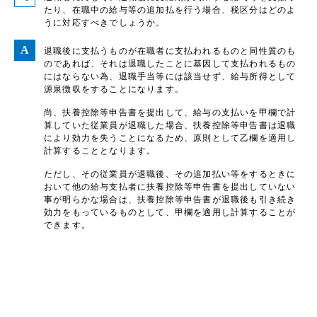
たり、在職中の給与等の追加払を行う場合、税区分はどのよ
うに対応すべきでしょうか。
退職後に支払うものが在職者に支払われるものと同性質のも
のであれば、それは退職したことに基因して支払われるもの
にはならない為、退職手当等には該当せず、給与所得として
源泉徴収をすることになります。
尚、扶養控除等申告書を提出して、給与の支払いを甲欄で計
算していた従業員が退職した場合、扶養控除等申告書は退職
により効力を失うことになるため、原則として乙欄を適用し
計算することとなります。
ただし、その従業員が退職後、その追加払い等をするときに
おいて他の給与支払者に扶養控除等申告書を提出していない
事が明らかな場合は、扶養控除等申告書が退職後も引き続き
効力をもっているものとして、甲欄を適用し計算することが
できます。