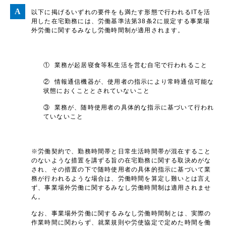
以下に掲げるいずれの要件をも満たす形態で行われるITを活
用した在宅勤務には、労働基準法第38条2に規定する事業場
外労働に関するみなし労働時間制が適用されます。
① 業務が起居寝食等私生活を営む自宅で行われること
② 情報通信機器が、使用者の指示により常時通信可能な
状態におくこととされていないこと
③ 業務が、随時使用者の具体的な指示に基づいて行われ
ていないこと
※労働契約で、勤務時間帯と日常生活時間帯が混在すること
のないような措置を講ずる旨の在宅勤務に関する取決めがな
され、その措置の下で随時使用者の具体的指示に基づいて業
務が行われるような場合は、労働時間を算定し難いとは言え
ず、事業場外労働に関するみなし労働時間制は適用されませ
ん。
なお、事業場外労働に関するみなし労働時間制とは、実際の
作業時間に関わらず、就業規則や労使協定で定めた時間を働