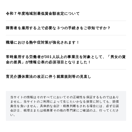
令和７年度地域別最低賃金額改定について
障害者を雇用する上で必要な３つの手続きをご存知ですか？
職場における熱中症対策が強化されます！
常時雇用する労働者が301人以上の事業主を対象として、「男女の賃
金の差異」が情報公表の必須項目となりました！
育児介護休業法の改正に伴う就業規則等の見直し
当サイトの情報はそのすべてにおいてその正確性を保証するものではあり
ません。当サイトのご利用によって生じたいかなる損害に対しても、賠償
責任を負いません。具体的な会計・税務判断をされる場合には、必ず公認
会計士、税理士または税務署その他の専門家にご確認の上、行ってくださ
い。