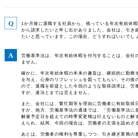
1か月後に退職する社員から、残っている年次有給休
から請求したいと申し出がありました。会社は、引き
たいと思っています。この場合、どうすればいいでし
労働基準法は、年次有給休暇を付与することは、会社
ません。
確かに、年次有給休暇の本来の趣旨は、継続的に勤務
を与え、心身のリフレッシュを図ってもらい、その後
ので、退職を前提とした今回のような取得請求は、労
すが、違法とまでは言えません。
また、会社には、繁忙期等を理由に労働者に有給取得
すが、他方、労働基準法の通達では、「労働基準法に
解雇予定日を超えての時季変更権は行えないものと解
えられ、結局、今回の場合は、労働者の主張を認めざ
あとは、労働者の権利を尊重しつつ、引き継ぎ業務の