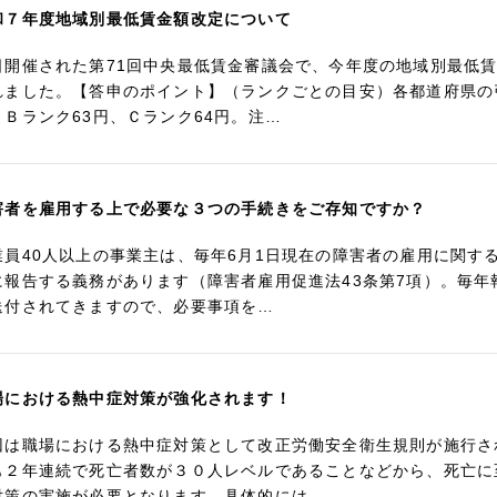
和７年度地域別最低賃金額改定について
日開催された第71回中央最低賃金審議会で、今年度の地域別最低
れました。【答申のポイント】（ランクごとの目安）各都道府県の
、Ｂランク63円、Ｃランク64円。注…
害者を雇用する上で必要な３つの手続きをご存知ですか？
業員40人以上の事業主は、毎年6月1日現在の障害者の雇用に関す
に報告する義務があります（障害者雇用促進法43条第7項）。毎
送付されてきますので、必要事項を…
場における熱中症対策が強化されます！
回は職場における熱中症対策として改正労働安全衛生規則が施行さ
も２年連続で死亡者数が３０人レベルであることなどから、死亡に
対策の実施が必要となります。具体的には…