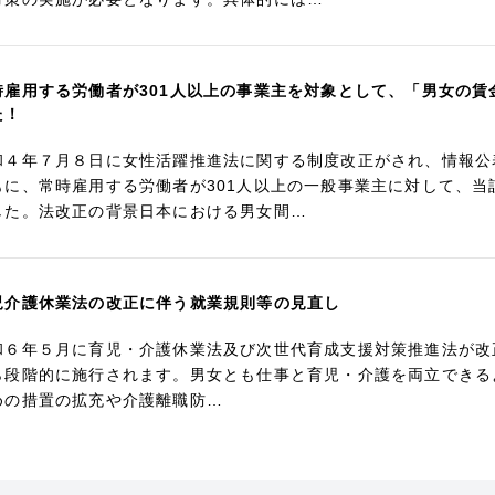
時雇用する労働者が301人以上の事業主を対象として、「男女の
た！
和４年７月８日に女性活躍推進法に関する制度改正がされ、情報公
もに、常時雇用する労働者が301人以上の一般事業主に対して、
した。法改正の背景日本における男女間…
児介護休業法の改正に伴う就業規則等の見直し
和６年５月に育児・介護休業法及び次世代育成支援対策推進法が改正され、
ら段階的に施行されます。男女とも仕事と育児・介護を両立できる
めの措置の拡充や介護離職防…