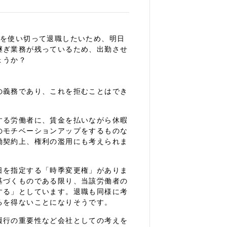
暇を使い切って退職したいため、明日
継ぎ業務が残っているため、出勤させ
ょうか？
の義務であり、これを拒むことはでき
する労働者に、賃金を払いながら休暇
のモチベーションアップをするものな
働契約上、権利の濫用にも考えられま
日を指定する「時季変更権」がありま
基づくものである限り、当該労働者の
する」としています。退職も同様に考
るを得ないことになりそうです。
履行の重要性など会社としての考えを