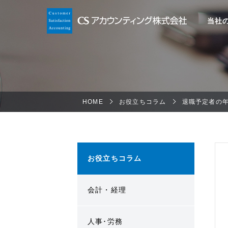
当社
HOME
お役立ちコラム
退職予定者の
お役立ちコラム
会計・経理
人事･労務