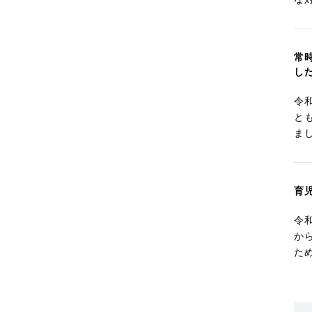
常
し
令
と
ま
育
令
か
た