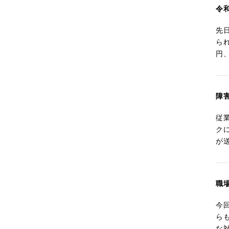
令
先
ら
円
障
従
ク
が
職
今
ら
な