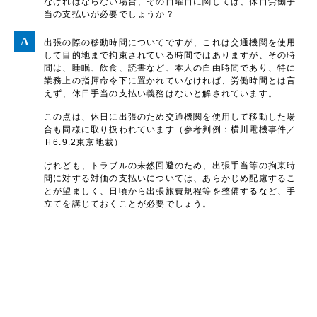
なければならない場合、その日曜日に関しては、休日労働手
当の支払いが必要でしょうか？
出張の際の移動時間についてですが、これは交通機関を使用
して目的地まで拘束されている時間ではありますが、その時
間は、睡眠、飲食、読書など、本人の自由時間であり、特に
業務上の指揮命令下に置かれていなければ、労働時間とは言
えず、休日手当の支払い義務はないと解されています。
この点は、休日に出張のため交通機関を使用して移動した場
合も同様に取り扱われています（参考判例：横川電機事件／
Ｈ6.9.2東京地裁）
けれども、トラブルの未然回避のため、出張手当等の拘束時
間に対する対価の支払いについては、あらかじめ配慮するこ
とが望ましく、日頃から出張旅費規程等を整備するなど、手
立てを講じておくことが必要でしょう。