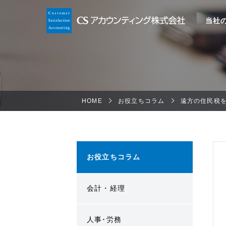
当社
HOME
お役立ちコラム
遠方の住民税
お役立ちコラム
会計・経理
人事･労務