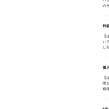
バ
の
利
【
い
し
個
【
理
税