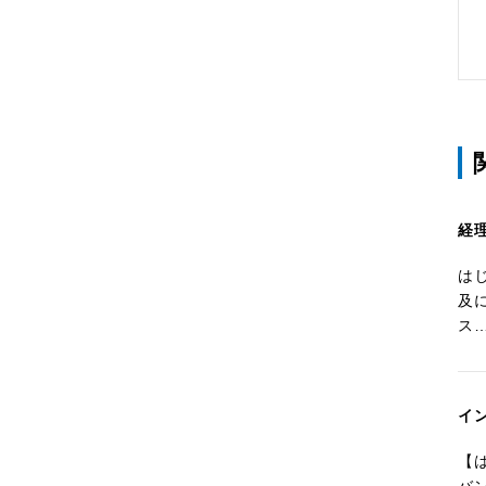
経
は
及に
ス
イ
【