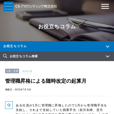
お役立ちコラム
お役立ちコラム
お役立ちコラム検索
人事・労務
給与計算
管理職昇格による随時改定の起算月
掲載日：2015年7月 6日
ある社員が1月に管理職に昇格したので1月から管理職手当を
支給し、それまで支給していた残業手当（前月末締、翌月